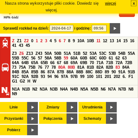
Nasza strona wykorzystuje pliki cookie. Dowiedz się
więcej
x
#
więcej.
Sprawdź rozkład na dzień:
i godzinę:
Z
Z1
Z2
0
1
2
3
4
5
6
7
8
9
10A
10B
11
12
13
14
15
16
41
43
45
Z3
Z6
Z13
Z43
50A
50B
51A
51B
52
53A
53C
53B
54B
55A
55B
55C
56
57
58A
58B
59
60A
60B
60C
60D
61
62
63
64A
64B
65A
65B
66
67
68
69A
69B
70
71A
71B
72A
72B
73
75A
75B
76
77
78
80A
80B
81A
81B
82A
82B
83
84A
84B
85A
85B
86
87A
87B
88A
88B
88C
88D
89
90
91A
91B
91C
92A
92B
93
94
96
97A
97B
99
100
101
201
202
6.
F1
G1
G2
H
W
N1A
N1B
N2
N3A
N3B
N4A
N4B
N5A
N5B
N6
N7A
N7B
N8
N9
Linie
Zmiany
Utrudnienia
Przystanki
Połączenia
Schematy
Pobierz