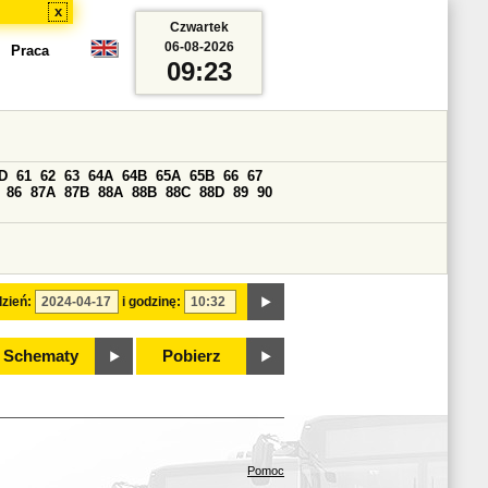
x
Czwartek
06-08-2026
Praca
09:23
D
61
62
63
64A
64B
65A
65B
66
67
86
87A
87B
88A
88B
88C
88D
89
90
zień:
i godzinę:
Schematy
Pobierz
Pomoc