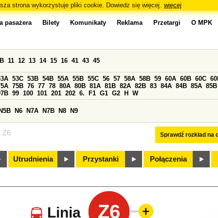
sza strona wykorzystuje pliki cookie. Dowiedz się więcej.
więcej
a pasażera
Bilety
Komunikaty
Reklama
Przetargi
O MPK
0B
11
12
13
14
15
16
41
43
45
53A
53C
53B
54B
55A
55B
55C
56
57
58A
58B
59
60A
60B
60C
60
75A
75B
76
77
78
80A
80B
81A
81B
82A
82B
83
84A
84B
85A
85B
97B
99
100
101
201
202
6.
F1
G1
G2
H
W
N5B
N6
N7A
N7B
N8
N9
a Z6
Sprawdź rozkład na d
Utrudnienia
Przystanki
Połączenia
Z6
Linia