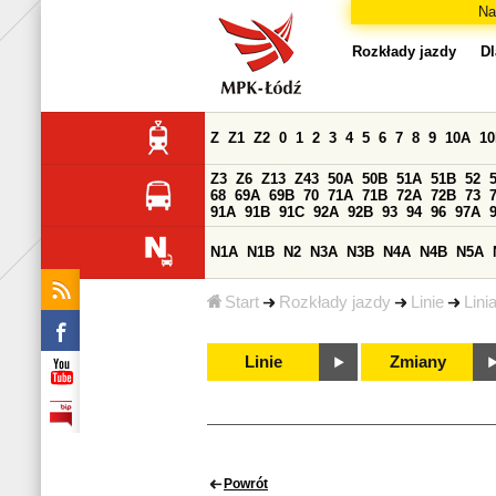
Na
Rozkłady jazdy
Dl
Z
Z1
Z2
0
1
2
3
4
5
6
7
8
9
10A
1
Z3
Z6
Z13
Z43
50A
50B
51A
51B
52
68
69A
69B
70
71A
71B
72A
72B
73
91A
91B
91C
92A
92B
93
94
96
97A
N1A
N1B
N2
N3A
N3B
N4A
N4B
N5A
Start
Rozkłady jazdy
Linie
Lini
Linie
Zmiany
Powrót