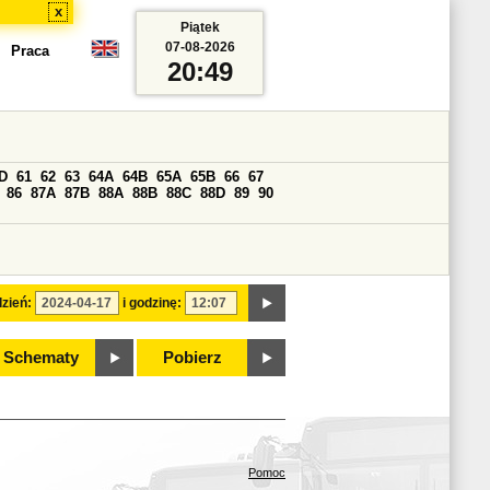
x
Piątek
07-08-2026
Praca
20:49
D
61
62
63
64A
64B
65A
65B
66
67
86
87A
87B
88A
88B
88C
88D
89
90
zień:
i godzinę:
Schematy
Pobierz
Pomoc