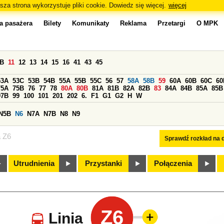
sza strona wykorzystuje pliki cookie. Dowiedz się więcej.
więcej
a pasażera
Bilety
Komunikaty
Reklama
Przetargi
O MPK
0B
11
12
13
14
15
16
41
43
45
53A
53C
53B
54B
55A
55B
55C
56
57
58A
58B
59
60A
60B
60C
60
75A
75B
76
77
78
80A
80B
81A
81B
82A
82B
83
84A
84B
85A
85B
97B
99
100
101
201
202
6.
F1
G1
G2
H
W
N5B
N6
N7A
N7B
N8
N9
a Z6
Sprawdź rozkład na d
Utrudnienia
Przystanki
Połączenia
Z6
Linia