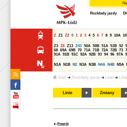
Na
Rozkłady jazdy
Dl
Z
Z1
Z2
0
1
2
3
4
5
6
7
8
9
10A
1
Z3
Z6
Z13
Z43
50A
50B
51A
51B
52
68
69A
69B
70
71A
71B
72A
72B
73
91A
91B
91C
92A
92B
93
94
96
97A
N1A
N1B
N2
N3A
N3B
N4A
N4B
N5A
Start
Rozkłady jazdy
Linie
Lini
Linie
Zmiany
Powrót