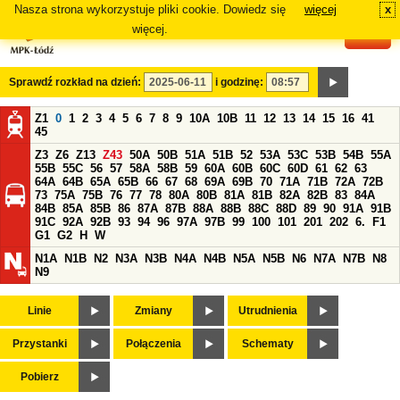
Nasza strona wykorzystuje pliki cookie. Dowiedz się
więcej
x
#
więcej.
Sprawdź rozkład na dzień:
i godzinę:
Z1
0
1
2
3
4
5
6
7
8
9
10A
10B
11
12
13
14
15
16
41
45
Z3
Z6
Z13
Z43
50A
50B
51A
51B
52
53A
53C
53B
54B
55A
55B
55C
56
57
58A
58B
59
60A
60B
60C
60D
61
62
63
64A
64B
65A
65B
66
67
68
69A
69B
70
71A
71B
72A
72B
73
75A
75B
76
77
78
80A
80B
81A
81B
82A
82B
83
84A
84B
85A
85B
86
87A
87B
88A
88B
88C
88D
89
90
91A
91B
91C
92A
92B
93
94
96
97A
97B
99
100
101
201
202
6.
F1
G1
G2
H
W
N1A
N1B
N2
N3A
N3B
N4A
N4B
N5A
N5B
N6
N7A
N7B
N8
N9
Linie
Zmiany
Utrudnienia
Przystanki
Połączenia
Schematy
Pobierz