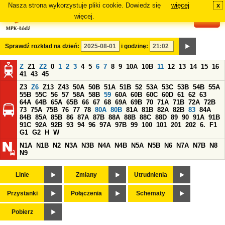
Nasza strona wykorzystuje pliki cookie. Dowiedz się
więcej
x
#
więcej.
Sprawdź rozkład na dzień:
i godzinę:
Z
Z1
Z2
0
1
2
3
4
5
6
7
8
9
10A
10B
11
12
13
14
15
16
41
43
45
Z3
Z6
Z13
Z43
50A
50B
51A
51B
52
53A
53C
53B
54B
55A
55B
55C
56
57
58A
58B
59
60A
60B
60C
60D
61
62
63
64A
64B
65A
65B
66
67
68
69A
69B
70
71A
71B
72A
72B
73
75A
75B
76
77
78
80A
80B
81A
81B
82A
82B
83
84A
84B
85A
85B
86
87A
87B
88A
88B
88C
88D
89
90
91A
91B
91C
92A
92B
93
94
96
97A
97B
99
100
101
201
202
6.
F1
G1
G2
H
W
N1A
N1B
N2
N3A
N3B
N4A
N4B
N5A
N5B
N6
N7A
N7B
N8
N9
Linie
Zmiany
Utrudnienia
Przystanki
Połączenia
Schematy
Pobierz