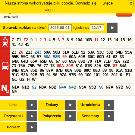
Nasza strona wykorzystuje pliki cookie. Dowiedz się
więcej
x
#
więcej.
Sprawdź rozkład na dzień:
i godzinę:
Z
Z1
Z2
0
1
2
3
4
5
6
7
8
9
10A
10B
11
12
13
14
15
16
41
43
45
Z3
Z6
Z13
Z43
50A
50B
51A
51B
52
53A
53C
53B
54B
55A
55B
55C
56
57
58A
58B
59
60A
60B
60C
60D
61
62
63
64A
64B
65A
65B
66
67
68
69A
69B
70
71A
71B
72A
72B
73
75A
75B
76
77
78
80A
80B
81A
81B
82A
82B
83
84A
84B
85A
85B
86
87A
87B
88A
88B
88C
88D
89
90
91A
91B
91C
92A
92B
93
94
96
97A
97B
99
100
101
201
202
6.
F1
G1
G2
H
W
N1A
N1B
N2
N3A
N3B
N4A
N4B
N5A
N5B
N6
N7A
N7B
N8
N9
Linie
Zmiany
Utrudnienia
Przystanki
Połączenia
Schematy
Pobierz