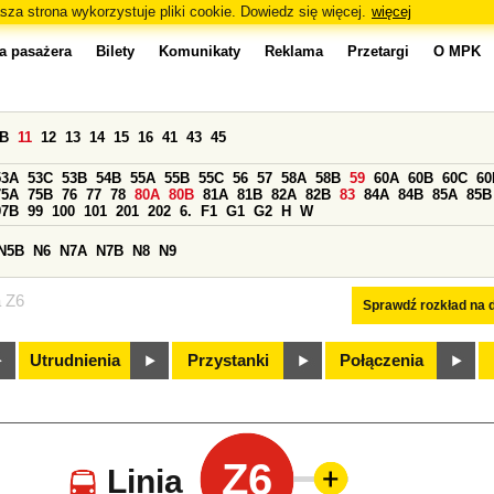
sza strona wykorzystuje pliki cookie. Dowiedz się więcej.
więcej
a pasażera
Bilety
Komunikaty
Reklama
Przetargi
O MPK
0B
11
12
13
14
15
16
41
43
45
53A
53C
53B
54B
55A
55B
55C
56
57
58A
58B
59
60A
60B
60C
60
75A
75B
76
77
78
80A
80B
81A
81B
82A
82B
83
84A
84B
85A
85B
97B
99
100
101
201
202
6.
F1
G1
G2
H
W
N5B
N6
N7A
N7B
N8
N9
a Z6
Sprawdź rozkład na d
Utrudnienia
Przystanki
Połączenia
Z6
Linia