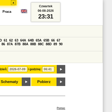
x
Czwartek
06-08-2026
Praca
23:31
D
61
62
63
64A
64B
65A
65B
66
67
86
87A
87B
88A
88B
88C
88D
89
90
zień:
i godzinę:
Schematy
Pobierz
Pomoc