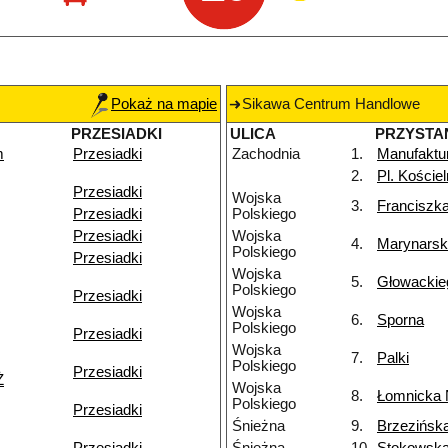
Pokaż na mapie
Sikawa Centrum Handlowe
PRZESIADKI
ULICA
PRZYSTA
m
Przesiadki
Zachodnia
1.
Manufaktu
2.
Pl. Koście
Przesiadki
Wojska
3.
Franciszk
Przesiadki
Polskiego
Przesiadki
Wojska
4.
Marynars
Polskiego
Przesiadki
Wojska
5.
Głowackie
Polskiego
Przesiadki
Wojska
6.
Sporna
Polskiego
Przesiadki
Wojska
7.
Palki
Polskiego
Przesiadki
Ż
Wojska
8.
Łomnicka
Polskiego
Przesiadki
Śnieżna
9.
Brzezińsk