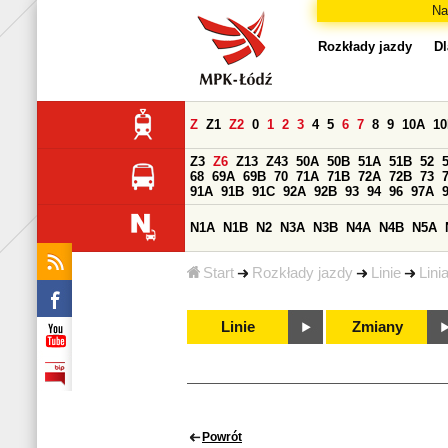
Na
Rozkłady jazdy
Dl
Z
Z1
Z2
0
1
2
3
4
5
6
7
8
9
10A
1
Z3
Z6
Z13
Z43
50A
50B
51A
51B
52
68
69A
69B
70
71A
71B
72A
72B
73
91A
91B
91C
92A
92B
93
94
96
97A
N1A
N1B
N2
N3A
N3B
N4A
N4B
N5A
Start
Rozkłady jazdy
Linie
Lini
Linie
Zmiany
Powrót