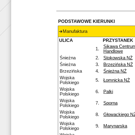
PODSTAWOWE KIERUNKI
Manufaktura
ULICA
PRZYSTANEK
Sikawa Centru
1.
Handlowe
Śnieżna
2.
Stokowska NŻ
Śnieżna
3.
Brzezińska NŻ
Brzezińska
4.
Śnieżna NŻ
Wojska
5.
Łomnicka NŻ
Polskiego
Wojska
6.
Palki
Polskiego
Wojska
7.
Sporna
Polskiego
Wojska
8.
Głowackiego N
Polskiego
Wojska
9.
Marynarska
Polskiego