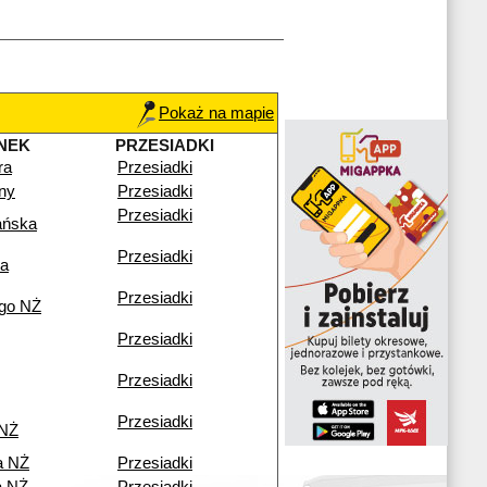
Pokaż na mapie
NEK
PRZESIADKI
ra
Przesiadki
lny
Przesiadki
Przesiadki
ańska
Przesiadki
ka
Przesiadki
go NŻ
Przesiadki
Przesiadki
Przesiadki
 NŻ
a NŻ
Przesiadki