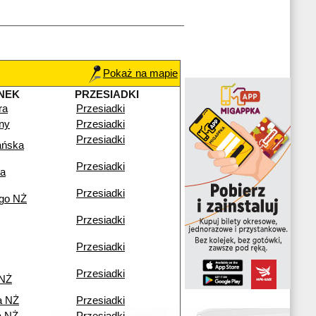
Pokaż na mapie
NEK
PRZESIADKI
ra
Przesiadki
lny
Przesiadki
Przesiadki
ańska
Przesiadki
ka
Przesiadki
go NŻ
Przesiadki
Przesiadki
Przesiadki
 NŻ
a NŻ
Przesiadki