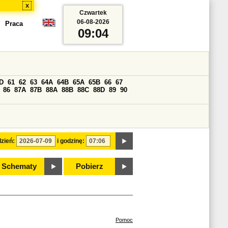
x
Czwartek
06-08-2026
Praca
09:04
D
61
62
63
64A
64B
65A
65B
66
67
86
87A
87B
88A
88B
88C
88D
89
90
zień:
i godzinę:
Schematy
Pobierz
Pomoc