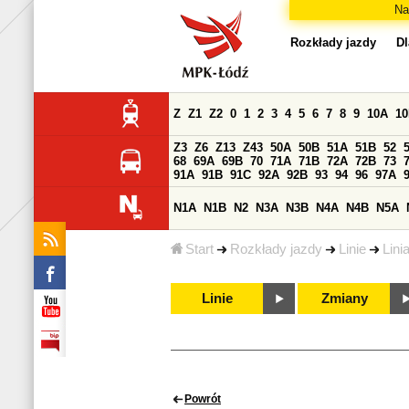
Na
Rozkłady jazdy
Dl
Z
Z1
Z2
0
1
2
3
4
5
6
7
8
9
10A
1
Z3
Z6
Z13
Z43
50A
50B
51A
51B
52
68
69A
69B
70
71A
71B
72A
72B
73
91A
91B
91C
92A
92B
93
94
96
97A
N1A
N1B
N2
N3A
N3B
N4A
N4B
N5A
Start
Rozkłady jazdy
Linie
Lini
Linie
Zmiany
Powrót