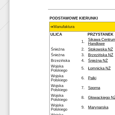
PODSTAWOWE KIERUNKI
Manufaktura
ULICA
PRZYSTANEK
Sikawa Centru
1.
Handlowe
Śnieżna
2.
Stokowska NŻ
Śnieżna
3.
Brzezińska NŻ
Brzezińska
4.
Śnieżna NŻ
Wojska
5.
Łomnicka NŻ
Polskiego
Wojska
6.
Palki
Polskiego
Wojska
7.
Sporna
Polskiego
Wojska
8.
Głowackiego N
Polskiego
Wojska
9.
Marynarska
Polskiego