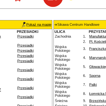
Pokaż na mapie
Sikawa Centrum Handlowe
PRZESIADKI
ULICA
PRZYSTA
m
Przesiadki
Zachodnia
1.
Manufaktu
2.
Pl. Koście
Przesiadki
Wojska
3.
Franciszk
Przesiadki
Polskiego
Przesiadki
Wojska
4.
Marynars
Polskiego
Przesiadki
Wojska
5.
Głowackie
Polskiego
Przesiadki
Wojska
6.
Sporna
Polskiego
Przesiadki
Wojska
7.
Palki
Polskiego
Przesiadki
Ż
Wojska
8.
Łomnicka
Polskiego
Przesiadki
Śnieżna
9.
Brzezińsk