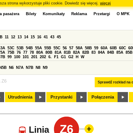
sza strona wykorzystuje pliki cookie. Dowiedz się więcej.
więcej
a pasażera
Bilety
Komunikaty
Reklama
Przetargi
O MPK
0B
11
12
13
14
15
16
41
43
45
53A
53C
53B
54B
55A
55B
55C
56
57
58A
58B
59
60A
60B
60C
60
75A
75B
76
77
78
80A
80B
81A
81B
82A
82B
83
84A
84B
85A
85B
97B
99
100
101
201
202
6.
F1
G1
G2
H
W
N5B
N6
N7A
N7B
N8
N9
a Z6
Sprawdź rozkład na d
Utrudnienia
Przystanki
Połączenia
Z6
Linia