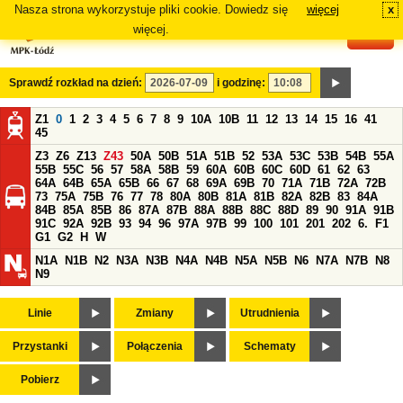
Nasza strona wykorzystuje pliki cookie. Dowiedz się
więcej
x
#
więcej.
Sprawdź rozkład na dzień:
i godzinę:
Z1
0
1
2
3
4
5
6
7
8
9
10A
10B
11
12
13
14
15
16
41
45
Z3
Z6
Z13
Z43
50A
50B
51A
51B
52
53A
53C
53B
54B
55A
55B
55C
56
57
58A
58B
59
60A
60B
60C
60D
61
62
63
64A
64B
65A
65B
66
67
68
69A
69B
70
71A
71B
72A
72B
73
75A
75B
76
77
78
80A
80B
81A
81B
82A
82B
83
84A
84B
85A
85B
86
87A
87B
88A
88B
88C
88D
89
90
91A
91B
91C
92A
92B
93
94
96
97A
97B
99
100
101
201
202
6.
F1
G1
G2
H
W
N1A
N1B
N2
N3A
N3B
N4A
N4B
N5A
N5B
N6
N7A
N7B
N8
N9
Linie
Zmiany
Utrudnienia
Przystanki
Połączenia
Schematy
Pobierz