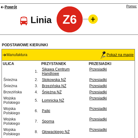
Pomoc
Powrót
Z6
Linia
PODSTAWOWE KIERUNKI
Manufaktura
Pokaż na mapie
ULICA
PRZYSTANEK
PRZESIADKI
Sikawa Centrum
Przesiadki
1.
Handlowe
Śnieżna
2.
Stokowska NŻ
Przesiadki
Śnieżna
3.
Brzezińska NŻ
Przesiadki
Brzezińska
4.
Śnieżna NŻ
Przesiadki
Wojska
Przesiadki
5.
Łomnicka NŻ
Polskiego
Wojska
Przesiadki
6.
Palki
Polskiego
Wojska
Przesiadki
7.
Sporna
Polskiego
Wojska
Przesiadki
8.
Głowackiego NŻ
Polskiego