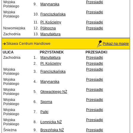
Wojska
Przesiadki
9.
Marynarska
Polskiego
Wojska
Przesiadki
10.
Franciszkańska
Polskiego
11.
Pl. Kościelny
Przesiadki
Nowomiejska
12.
Północna
Przesiadki
Zachodnia
13.
Manufaktura
Sikawa Centrum Handlowe
Pokaż na mapie
ULICA
PRZYSTANEK
PRZESIADKI
Zachodnia
1.
Manufaktura
Przesiadki
2.
Pl. Kościelny
Przesiadki
Wojska
Przesiadki
3.
Franciszkańska
Polskiego
Wojska
Przesiadki
4.
Marynarska
Polskiego
Wojska
Przesiadki
5.
Głowackiego NŻ
Polskiego
Wojska
Przesiadki
6.
Sporna
Polskiego
Wojska
Przesiadki
7.
Palki
Polskiego
Wojska
Przesiadki
8.
Łomnicka NŻ
Polskiego
Śnieżna
9.
Brzezińska NŻ
Przesiadki