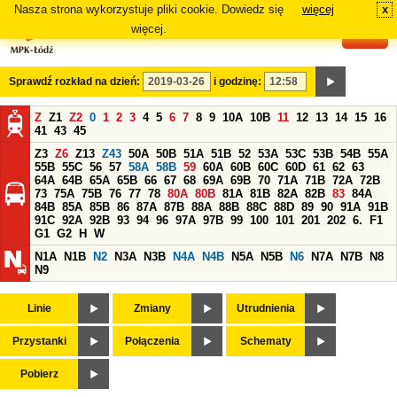
Nasza strona wykorzystuje pliki cookie. Dowiedz się
więcej
x
#
więcej.
Sprawdź rozkład na dzień:
i godzinę:
Z
Z1
Z2
0
1
2
3
4
5
6
7
8
9
10A
10B
11
12
13
14
15
16
41
43
45
Z3
Z6
Z13
Z43
50A
50B
51A
51B
52
53A
53C
53B
54B
55A
55B
55C
56
57
58A
58B
59
60A
60B
60C
60D
61
62
63
64A
64B
65A
65B
66
67
68
69A
69B
70
71A
71B
72A
72B
73
75A
75B
76
77
78
80A
80B
81A
81B
82A
82B
83
84A
84B
85A
85B
86
87A
87B
88A
88B
88C
88D
89
90
91A
91B
91C
92A
92B
93
94
96
97A
97B
99
100
101
201
202
6.
F1
G1
G2
H
W
N1A
N1B
N2
N3A
N3B
N4A
N4B
N5A
N5B
N6
N7A
N7B
N8
N9
Linie
Zmiany
Utrudnienia
Przystanki
Połączenia
Schematy
Pobierz