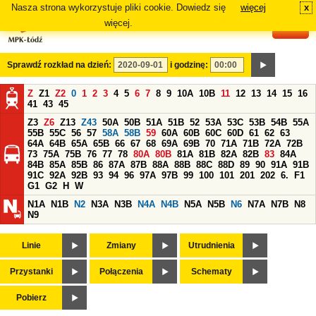
Nasza strona wykorzystuje pliki cookie. Dowiedz się
więcej
x
#
więcej.
Sprawdź rozkład na dzień:
i godzinę:
Z
Z1
Z2
0
1
2
3
4
5
6
7
8
9
10A
10B
11
12
13
14
15
16
41
43
45
Z3
Z6
Z13
Z43
50A
50B
51A
51B
52
53A
53C
53B
54B
55A
55B
55C
56
57
58A
58B
59
60A
60B
60C
60D
61
62
63
64A
64B
65A
65B
66
67
68
69A
69B
70
71A
71B
72A
72B
73
75A
75B
76
77
78
80A
80B
81A
81B
82A
82B
83
84A
84B
85A
85B
86
87A
87B
88A
88B
88C
88D
89
90
91A
91B
91C
92A
92B
93
94
96
97A
97B
99
100
101
201
202
6.
F1
G1
G2
H
W
N1A
N1B
N2
N3A
N3B
N4A
N4B
N5A
N5B
N6
N7A
N7B
N8
N9
Linie
Zmiany
Utrudnienia
Przystanki
Połączenia
Schematy
Pobierz