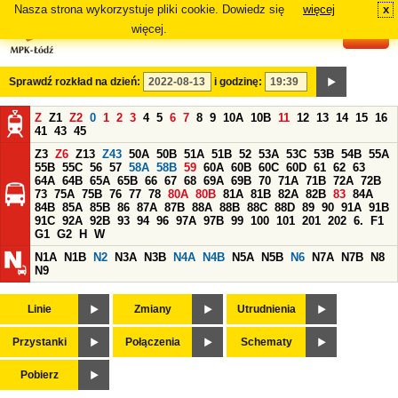
Nasza strona wykorzystuje pliki cookie. Dowiedz się
więcej
x
#
więcej.
Sprawdź rozkład na dzień:
i godzinę:
Z
Z1
Z2
0
1
2
3
4
5
6
7
8
9
10A
10B
11
12
13
14
15
16
41
43
45
Z3
Z6
Z13
Z43
50A
50B
51A
51B
52
53A
53C
53B
54B
55A
55B
55C
56
57
58A
58B
59
60A
60B
60C
60D
61
62
63
64A
64B
65A
65B
66
67
68
69A
69B
70
71A
71B
72A
72B
73
75A
75B
76
77
78
80A
80B
81A
81B
82A
82B
83
84A
84B
85A
85B
86
87A
87B
88A
88B
88C
88D
89
90
91A
91B
91C
92A
92B
93
94
96
97A
97B
99
100
101
201
202
6.
F1
G1
G2
H
W
N1A
N1B
N2
N3A
N3B
N4A
N4B
N5A
N5B
N6
N7A
N7B
N8
N9
Linie
Zmiany
Utrudnienia
Przystanki
Połączenia
Schematy
Pobierz