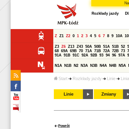
Na
Rozkłady jazdy
Dl
Z
Z1
Z2
0
1
2
3
4
5
6
7
8
9
10A
1
Z3
Z6
Z13
Z43
50A
50B
51A
51B
52
68
69A
69B
70
71A
71B
72A
72B
73
91A
91B
91C
92A
92B
93
94
96
97A
N1A
N1B
N2
N3A
N3B
N4A
N4B
N5A
Start
Rozkłady jazdy
Linie
Lini
Linie
Zmiany
Powrót