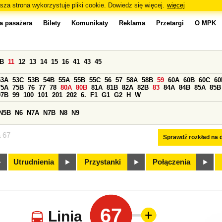
sza strona wykorzystuje pliki cookie. Dowiedz się więcej.
więcej
a pasażera
Bilety
Komunikaty
Reklama
Przetargi
O MPK
0B
11
12
13
14
15
16
41
43
45
53A
53C
53B
54B
55A
55B
55C
56
57
58A
58B
59
60A
60B
60C
60
75A
75B
76
77
78
80A
80B
81A
81B
82A
82B
83
84A
84B
85A
85B
97B
99
100
101
201
202
6.
F1
G1
G2
H
W
N5B
N6
N7A
N7B
N8
N9
a 67
Sprawdź rozkład na d
Utrudnienia
Przystanki
Połączenia
67
Linia