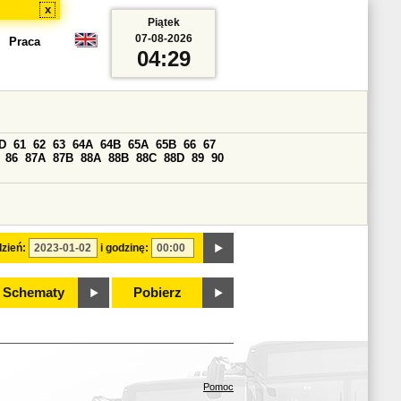
x
Piątek
07-08-2026
Praca
04:29
D
61
62
63
64A
64B
65A
65B
66
67
86
87A
87B
88A
88B
88C
88D
89
90
zień:
i godzinę:
Schematy
Pobierz
Pomoc