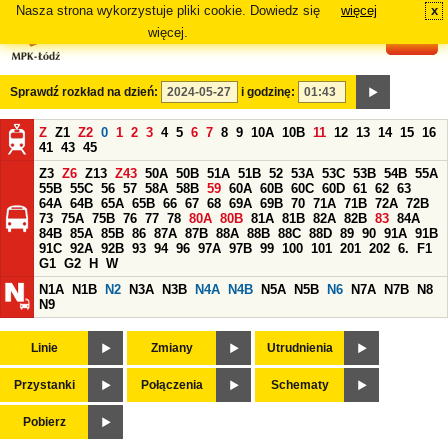
Nasza strona wykorzystuje pliki cookie. Dowiedz się
więcej
x
#
więcej.
Sprawdź rozkład na dzień:
i godzinę:
Z
Z1
Z2
0
1
2
3
4
5
6
7
8
9
10A
10B
11
12
13
14
15
16
41
43
45
Z3
Z6
Z13
Z43
50A
50B
51A
51B
52
53A
53C
53B
54B
55A
55B
55C
56
57
58A
58B
59
60A
60B
60C
60D
61
62
63
64A
64B
65A
65B
66
67
68
69A
69B
70
71A
71B
72A
72B
73
75A
75B
76
77
78
80A
80B
81A
81B
82A
82B
83
84A
84B
85A
85B
86
87A
87B
88A
88B
88C
88D
89
90
91A
91B
91C
92A
92B
93
94
96
97A
97B
99
100
101
201
202
6.
F1
G1
G2
H
W
N1A
N1B
N2
N3A
N3B
N4A
N4B
N5A
N5B
N6
N7A
N7B
N8
N9
Linie
Zmiany
Utrudnienia
Przystanki
Połączenia
Schematy
Pobierz