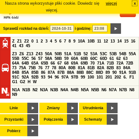
Nasza strona wykorzystuje pliki cookie. Dowiedz się
więcej
x
#
więcej.
Sprawdź rozkład na dzień:
i godzinę:
Z
Z1
Z2
0
1
2
3
4
5
6
7
8
9
10A
10B
11
12
13
14
15
16
41
43
45
Z3
Z6
Z13
Z43
50A
50B
51A
51B
52
53A
53C
53B
54B
55A
55B
55C
56
57
58A
58B
59
60A
60B
60C
60D
61
62
63
64A
64B
65A
65B
66
67
68
69A
69B
70
71A
71B
72A
72B
73
75A
75B
76
77
78
80A
80B
81A
81B
82A
82B
83
84A
84B
85A
85B
86
87A
87B
88A
88B
88C
88D
89
90
91A
91B
91C
92A
92B
93
94
96
97A
97B
99
100
101
201
202
6.
F1
G1
G2
H
W
N1A
N1B
N2
N3A
N3B
N4A
N4B
N5A
N5B
N6
N7A
N7B
N8
N9
Linie
Zmiany
Utrudnienia
Przystanki
Połączenia
Schematy
Pobierz