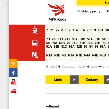
Na
Rozkłady jazdy
Dl
Z
Z1
Z2
0
1
2
3
4
5
6
7
8
9
10A
1
Z3
Z6
Z13
Z43
50A
50B
51A
51B
52
68
69A
69B
70
71A
71B
72A
72B
73
91A
91B
91C
92A
92B
93
94
96
97A
N1A
N1B
N2
N3A
N3B
N4A
N4B
N5A
Start
Rozkłady jazdy
Linie
Lini
Linie
Zmiany
Powrót