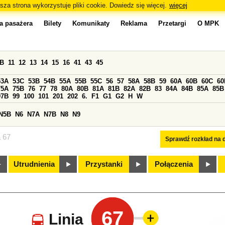
sza strona wykorzystuje pliki cookie. Dowiedz się więcej.
więcej
a pasażera
Bilety
Komunikaty
Reklama
Przetargi
O MPK
0B
11
12
13
14
15
16
41
43
45
53A
53C
53B
54B
55A
55B
55C
56
57
58A
58B
59
60A
60B
60C
60
75A
75B
76
77
78
80A
80B
81A
81B
82A
82B
83
84A
84B
85A
85B
97B
99
100
101
201
202
6.
F1
G1
G2
H
W
N5B
N6
N7A
N7B
N8
N9
a 67
Sprawdź rozkład na d
Utrudnienia
Przystanki
Połączenia
67
Linia