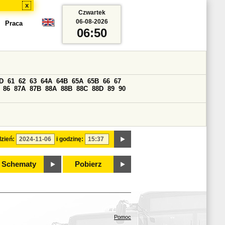
x
Czwartek
06-08-2026
Praca
06:50
D
61
62
63
64A
64B
65A
65B
66
67
86
87A
87B
88A
88B
88C
88D
89
90
zień:
i godzinę:
Schematy
Pobierz
Pomoc