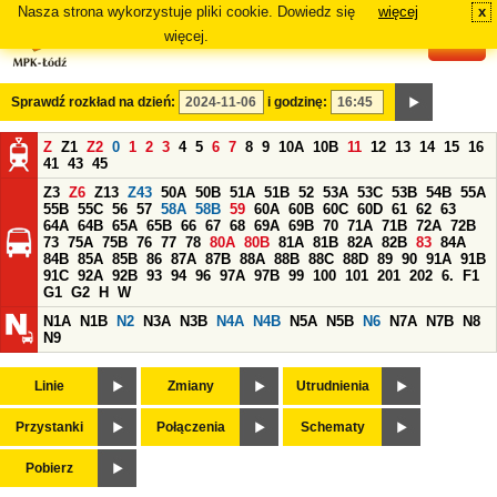
Nasza strona wykorzystuje pliki cookie. Dowiedz się
więcej
x
#
więcej.
Sprawdź rozkład na dzień:
i godzinę:
Z
Z1
Z2
0
1
2
3
4
5
6
7
8
9
10A
10B
11
12
13
14
15
16
41
43
45
Z3
Z6
Z13
Z43
50A
50B
51A
51B
52
53A
53C
53B
54B
55A
55B
55C
56
57
58A
58B
59
60A
60B
60C
60D
61
62
63
64A
64B
65A
65B
66
67
68
69A
69B
70
71A
71B
72A
72B
73
75A
75B
76
77
78
80A
80B
81A
81B
82A
82B
83
84A
84B
85A
85B
86
87A
87B
88A
88B
88C
88D
89
90
91A
91B
91C
92A
92B
93
94
96
97A
97B
99
100
101
201
202
6.
F1
G1
G2
H
W
N1A
N1B
N2
N3A
N3B
N4A
N4B
N5A
N5B
N6
N7A
N7B
N8
N9
Linie
Zmiany
Utrudnienia
Przystanki
Połączenia
Schematy
Pobierz