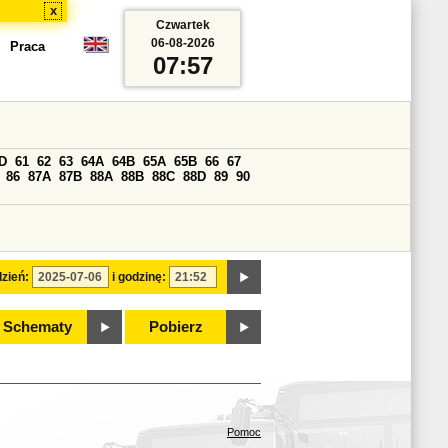
x
Czwartek
06-08-2026
Praca
07:57
D
61
62
63
64A
64B
65A
65B
66
67
86
87A
87B
88A
88B
88C
88D
89
90
zień:
i godzinę:
Schematy
Pobierz
Pomoc