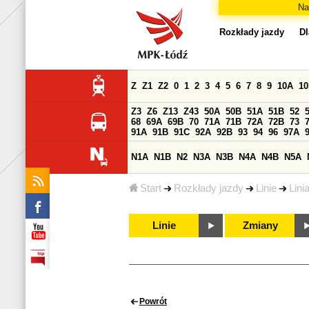
Na
Rozkłady jazdy
Dl
Z
Z1
Z2
0
1
2
3
4
5
6
7
8
9
10A
1
Z3
Z6
Z13
Z43
50A
50B
51A
51B
52
68
69A
69B
70
71A
71B
72A
72B
73
91A
91B
91C
92A
92B
93
94
96
97A
N1A
N1B
N2
N3A
N3B
N4A
N4B
N5A
Start
Rozkłady jazdy
Linie
Lini
Linie
Zmiany
Powrót