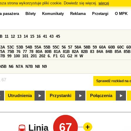
sza strona wykorzystuje pliki cookie. Dowiedz się więcej.
więcej
a pasażera
Bilety
Komunikaty
Reklama
Przetargi
O MPK
0B
11
12
13
14
15
16
41
43
45
53A
53C
53B
54B
55A
55B
55C
56
57
58A
58B
59
60A
60B
60C
60
75A
75B
76
77
78
80A
80B
81A
81B
82A
82B
83
84A
84B
85A
85B
97B
99
100
101
201
202
6.
F1
G1
G2
H
W
N5B
N6
N7A
N7B
N8
N9
a 67
Sprawdź rozkład na d
Utrudnienia
Przystanki
Połączenia
67
Linia