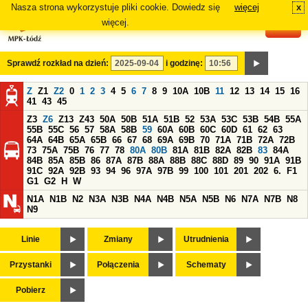
Nasza strona wykorzystuje pliki cookie. Dowiedz się
więcej
x
#
więcej.
Sprawdź rozkład na dzień:
i godzinę:
Z
Z1
Z2
0
1
2
3
4
5
6
7
8
9
10A
10B
11
12
13
14
15
16
41
43
45
Z3
Z6
Z13
Z43
50A
50B
51A
51B
52
53A
53C
53B
54B
55A
55B
55C
56
57
58A
58B
59
60A
60B
60C
60D
61
62
63
64A
64B
65A
65B
66
67
68
69A
69B
70
71A
71B
72A
72B
73
75A
75B
76
77
78
80A
80B
81A
81B
82A
82B
83
84A
84B
85A
85B
86
87A
87B
88A
88B
88C
88D
89
90
91A
91B
91C
92A
92B
93
94
96
97A
97B
99
100
101
201
202
6.
F1
G1
G2
H
W
N1A
N1B
N2
N3A
N3B
N4A
N4B
N5A
N5B
N6
N7A
N7B
N8
N9
Linie
Zmiany
Utrudnienia
Przystanki
Połączenia
Schematy
Pobierz