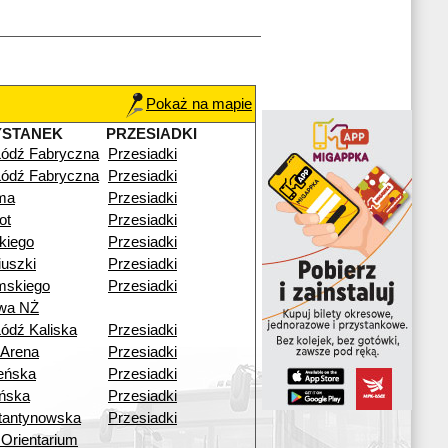
Pokaż na mapie
YSTANEK
PRZESIADKI
Łódź Fabryczna
Przesiadki
Łódź Fabryczna
Przesiadki
ma
Przesiadki
ot
Przesiadki
skiego
Przesiadki
uszki
Przesiadki
mskiego
Przesiadki
wa NŻ
ódź Kaliska
Przesiadki
 Arena
Przesiadki
eńska
Przesiadki
ińska
Przesiadki
tantynowska
Przesiadki
Orientarium