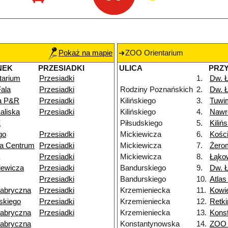
Pokaż na mapie
ZOO Orientarium
NEK
PRZESIADKI
ULICA
PRZ
tarium
Przesiadki
1.
Dw. 
ala
Przesiadki
Rodziny Poznańskich
2.
Dw. 
na P&R
Przesiadki
Kilińskiego
3.
Tuwi
aliska
Przesiadki
Kilińskiego
4.
Nawr
Ż
Piłsudskiego
5.
Kiliń
go
Przesiadki
Mickiewicza
6.
Kości
ka Centrum
Przesiadki
Mickiewicza
7.
Żero
Przesiadki
Mickiewicza
8.
Łąko
iewicza
Przesiadki
Bandurskiego
9.
Dw. Ł
Przesiadki
Bandurskiego
10.
Atlas
Fabryczna
Przesiadki
Krzemieniecka
11.
Kowi
skiego
Przesiadki
Krzemieniecka
12.
Retk
Fabryczna
Przesiadki
Krzemieniecka
13.
Kons
Fabryczna
Konstantynowska
14.
ZOO 