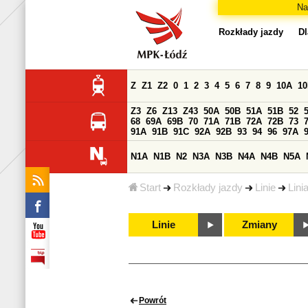
Na
Rozkłady jazdy
Dl
Z
Z1
Z2
0
1
2
3
4
5
6
7
8
9
10A
1
Z3
Z6
Z13
Z43
50A
50B
51A
51B
52
68
69A
69B
70
71A
71B
72A
72B
73
91A
91B
91C
92A
92B
93
94
96
97A
N1A
N1B
N2
N3A
N3B
N4A
N4B
N5A
Start
Rozkłady jazdy
Linie
Lini
Linie
Zmiany
Powrót