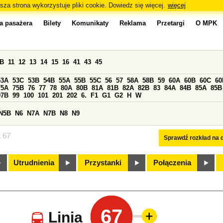
sza strona wykorzystuje pliki cookie. Dowiedz się więcej.
więcej
a pasażera
Bilety
Komunikaty
Reklama
Przetargi
O MPK
0B
11
12
13
14
15
16
41
43
45
53A
53C
53B
54B
55A
55B
55C
56
57
58A
58B
59
60A
60B
60C
60
75A
75B
76
77
78
80A
80B
81A
81B
82A
82B
83
84A
84B
85A
85B
97B
99
100
101
201
202
6.
F1
G1
G2
H
W
N5B
N6
N7A
N7B
N8
N9
a 67
Sprawdź rozkład na d
Utrudnienia
Przystanki
Połączenia
67
Linia