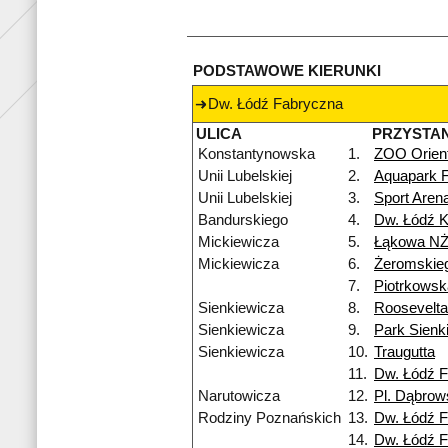
PODSTAWOWE KIERUNKI
Dw. Łódź Fabryczna
ULICA
PRZYSTA
Konstantynowska
1.
ZOO Orien
Unii Lubelskiej
2.
Aquapark F
Unii Lubelskiej
3.
Sport Are
Bandurskiego
4.
Dw. Łódź K
Mickiewicza
5.
Łąkowa N
Mickiewicza
6.
Żeromskie
7.
Piotrkows
Sienkiewicza
8.
Roosevelta
Sienkiewicza
9.
Park Sienk
Sienkiewicza
10.
Traugutta
11.
Dw. Łódź 
Narutowicza
12.
Pl. Dąbrow
Rodziny Poznańskich
13.
Dw. Łódź 
14.
Dw. Łódź 