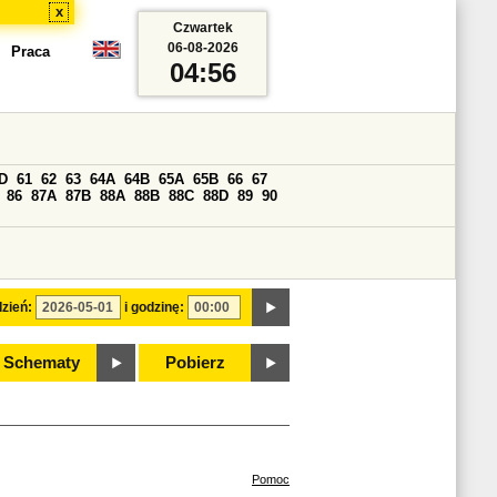
x
Czwartek
06-08-2026
Praca
04:56
D
61
62
63
64A
64B
65A
65B
66
67
86
87A
87B
88A
88B
88C
88D
89
90
zień:
i godzinę:
Schematy
Pobierz
Pomoc