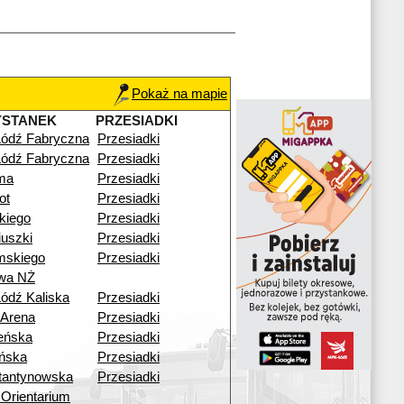
Pokaż na mapie
YSTANEK
PRZESIADKI
Łódź Fabryczna
Przesiadki
Łódź Fabryczna
Przesiadki
ma
Przesiadki
ot
Przesiadki
skiego
Przesiadki
uszki
Przesiadki
mskiego
Przesiadki
wa NŻ
ódź Kaliska
Przesiadki
 Arena
Przesiadki
eńska
Przesiadki
ińska
Przesiadki
tantynowska
Przesiadki
Orientarium