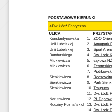
PODSTAWOWE KIERUNKI
Dw. Łódź Fabryczna
ULICA
PRZYSTA
Konstantynowska
1.
ZOO Orien
Unii Lubelskiej
2.
Aquapark F
Unii Lubelskiej
3.
Sport Are
Bandurskiego
4.
Dw. Łódź K
Mickiewicza
5.
Łąkowa N
Mickiewicza
6.
Żeromskie
7.
Piotrkows
Sienkiewicza
8.
Roosevelta
Sienkiewicza
9.
Park Sienk
Sienkiewicza
10.
Traugutta
11.
Dw. Łódź 
Narutowicza
12.
Pl. Dąbrow
Rodziny Poznańskich
13.
Dw. Łódź 
14.
Dw. Łódź 