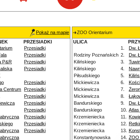
Pokaż na mapie
ZOO Orientarium
NEK
PRZESIADKI
ULICA
PRZ
tarium
Przesiadki
1.
Dw. 
ala
Przesiadki
Rodziny Poznańskich
2.
Dw. 
na P&R
Przesiadki
Kilińskiego
3.
Tuwi
aliska
Przesiadki
Kilińskiego
4.
Nawr
Ż
Piłsudskiego
5.
Kiliń
go
Przesiadki
Mickiewicza
6.
Kości
ka Centrum
Przesiadki
Mickiewicza
7.
Żero
Przesiadki
Mickiewicza
8.
Łąko
iewicza
Przesiadki
Bandurskiego
9.
Dw. Ł
Przesiadki
Bandurskiego
10.
Atlas
Fabryczna
Przesiadki
Krzemieniecka
11.
Kowi
skiego
Przesiadki
Krzemieniecka
12.
Retk
Fabryczna
Przesiadki
Krzemieniecka
13.
Kons
Fabryczna
Konstantynowska
14.
ZOO 