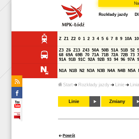
Na
Rozkłady jazdy
Dl
Z
Z1
Z2
0
1
2
3
4
5
6
7
8
9
10A
1
Z3
Z6
Z13
Z43
50A
50B
51A
51B
52
68
69A
69B
70
71A
71B
72A
72B
73
91A
91B
91C
92A
92B
93
94
96
97A
N1A
N1B
N2
N3A
N3B
N4A
N4B
N5A
Start
Rozkłady jazdy
Linie
Lini
Linie
Zmiany
Powrót