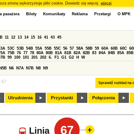
sza strona wykorzystuje pliki cookie. Dowiedz się więcej.
więcej
a pasażera
Bilety
Komunikaty
Reklama
Przetargi
O MPK
0B
11
12
13
14
15
16
41
43
45
53A
53C
53B
54B
55A
55B
55C
56
57
58A
58B
59
60A
60B
60C
60
75A
75B
76
77
78
80A
80B
81A
81B
82A
82B
83
84A
84B
85A
85B
97B
99
100
101
201
202
6.
F1
G1
G2
H
W
N5B
N6
N7A
N7B
N8
N9
a 67
Sprawdź rozkład na d
Utrudnienia
Przystanki
Połączenia
67
Linia