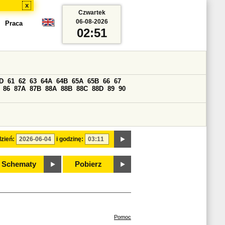
x
Czwartek
06-08-2026
Praca
02:51
D
61
62
63
64A
64B
65A
65B
66
67
86
87A
87B
88A
88B
88C
88D
89
90
zień:
i godzinę:
Schematy
Pobierz
Pomoc