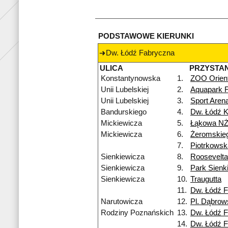
PODSTAWOWE KIERUNKI
Dw. Łódź Fabryczna
ULICA
PRZYSTA
Konstantynowska
1.
ZOO Orien
Unii Lubelskiej
2.
Aquapark F
Unii Lubelskiej
3.
Sport Are
Bandurskiego
4.
Dw. Łódź K
Mickiewicza
5.
Łąkowa N
Mickiewicza
6.
Żeromskie
7.
Piotrkows
Sienkiewicza
8.
Roosevelta
Sienkiewicza
9.
Park Sienk
Sienkiewicza
10.
Traugutta
11.
Dw. Łódź 
Narutowicza
12.
Pl. Dąbrow
Rodziny Poznańskich
13.
Dw. Łódź 
14.
Dw. Łódź 