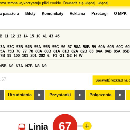
sza strona wykorzystuje pliki cookie. Dowiedz się więcej.
więcej
a pasażera
Bilety
Komunikaty
Reklama
Przetargi
O MPK
0B
11
12
13
14
15
16
41
43
45
53A
53C
53B
54B
55A
55B
55C
56
57
58A
58B
59
60A
60B
60C
60
75A
75B
76
77
78
80A
80B
81A
81B
82A
82B
83
84A
84B
85A
85B
97B
99
100
101
201
202
6.
F1
G1
G2
H
W
N5B
N6
N7A
N7B
N8
N9
a 67
Sprawdź rozkład na d
Utrudnienia
Przystanki
Połączenia
67
Linia