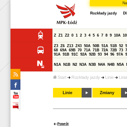
Na
Rozkłady jazdy
Dl
Z
Z1
Z2
0
1
2
3
4
5
6
7
8
9
10A
1
Z3
Z6
Z13
Z43
50A
50B
51A
51B
52
68
69A
69B
70
71A
71B
72A
72B
73
91A
91B
91C
92A
92B
93
94
96
97A
N1A
N1B
N2
N3A
N3B
N4A
N4B
N5A
Start
Rozkłady jazdy
Linie
Lini
Linie
Zmiany
Powrót