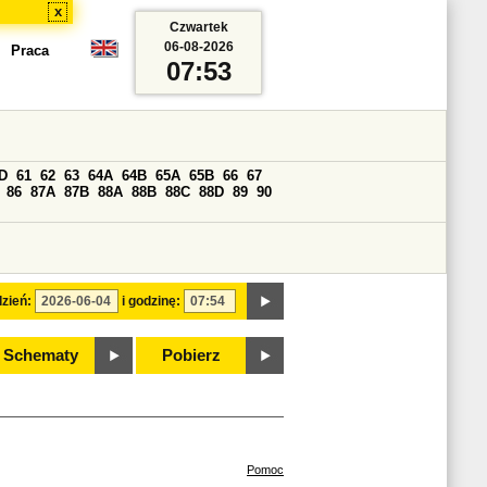
x
Czwartek
06-08-2026
Praca
07:53
D
61
62
63
64A
64B
65A
65B
66
67
86
87A
87B
88A
88B
88C
88D
89
90
zień:
i godzinę:
Schematy
Pobierz
Pomoc