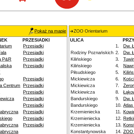
Pokaż na mapie
ZOO Orientarium
NEK
PRZESIADKI
ULICA
PRZ
tarium
Przesiadki
1.
Dw. 
ala
Przesiadki
Rodziny Poznańskich
2.
Dw. 
na P&R
Przesiadki
Kilińskiego
3.
Tuwi
aliska
Przesiadki
Kilińskiego
4.
Nawr
Ż
Piłsudskiego
5.
Kiliń
go
Przesiadki
Mickiewicza
6.
Kości
ka Centrum
Przesiadki
Mickiewicza
7.
Żero
Przesiadki
Mickiewicza
8.
Łąko
iewicza
Przesiadki
Bandurskiego
9.
Dw. Ł
Przesiadki
Bandurskiego
10.
Atlas
Fabryczna
Przesiadki
Krzemieniecka
11.
Kowi
skiego
Przesiadki
Krzemieniecka
12.
Retk
Fabryczna
Przesiadki
Krzemieniecka
13.
Kons
Fabryczna
Konstantynowska
14.
ZOO 