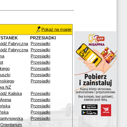
Pokaż na mapie
YSTANEK
PRZESIADKI
Łódź Fabryczna
Przesiadki
Łódź Fabryczna
Przesiadki
ma
Przesiadki
ot
Przesiadki
skiego
Przesiadki
uszki
Przesiadki
mskiego
Przesiadki
wa NŻ
ódź Kaliska
Przesiadki
 Arena
Przesiadki
eńska
Przesiadki
ińska
Przesiadki
tantynowska
Przesiadki
Orientarium