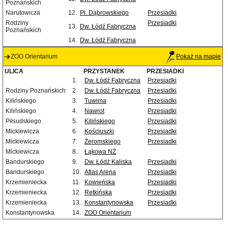
Poznańskich
Narutowicza
12.
Pl. Dąbrowskiego
Przesiadki
Rodziny
Przesiadki
13.
Dw. Łódź Fabryczna
Poznańskich
14.
Dw. Łódź Fabryczna
ZOO Orientarium
Pokaż na mapie
ULICA
PRZYSTANEK
PRZESIADKI
1.
Dw. Łódź Fabryczna
Przesiadki
Rodziny Poznańskich
2.
Dw. Łódź Fabryczna
Przesiadki
Kilińskiego
3.
Tuwima
Przesiadki
Kilińskiego
4.
Nawrot
Przesiadki
Piłsudskiego
5.
Kilińskiego
Przesiadki
Mickiewicza
6.
Kościuszki
Przesiadki
Mickiewicza
7.
Żeromskiego
Przesiadki
Mickiewicza
8.
Łąkowa NŻ
Bandurskiego
9.
Dw. Łódź Kaliska
Przesiadki
Bandurskiego
10.
Atlas Arena
Przesiadki
Krzemieniecka
11.
Kowieńska
Przesiadki
Krzemieniecka
12.
Retkińska
Przesiadki
Krzemieniecka
13.
Konstantynowska
Przesiadki
Konstantynowska
14.
ZOO Orientarium