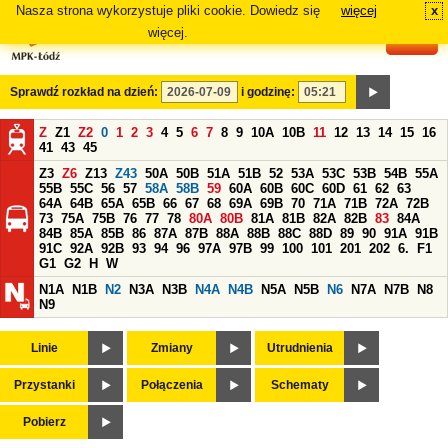
Nasza strona wykorzystuje pliki cookie. Dowiedz się
więcej
x
#
więcej.
Sprawdź rozkład na dzień:
i godzinę:
Z
Z1
Z2
0
1
2
3
4
5
6
7
8
9
10A
10B
11
12
13
14
15
16
41
43
45
Z3
Z6
Z13
Z43
50A
50B
51A
51B
52
53A
53C
53B
54B
55A
55B
55C
56
57
58A
58B
59
60A
60B
60C
60D
61
62
63
64A
64B
65A
65B
66
67
68
69A
69B
70
71A
71B
72A
72B
73
75A
75B
76
77
78
80A
80B
81A
81B
82A
82B
83
84A
84B
85A
85B
86
87A
87B
88A
88B
88C
88D
89
90
91A
91B
91C
92A
92B
93
94
96
97A
97B
99
100
101
201
202
6.
F1
G1
G2
H
W
N1A
N1B
N2
N3A
N3B
N4A
N4B
N5A
N5B
N6
N7A
N7B
N8
N9
Linie
Zmiany
Utrudnienia
Przystanki
Połączenia
Schematy
Pobierz