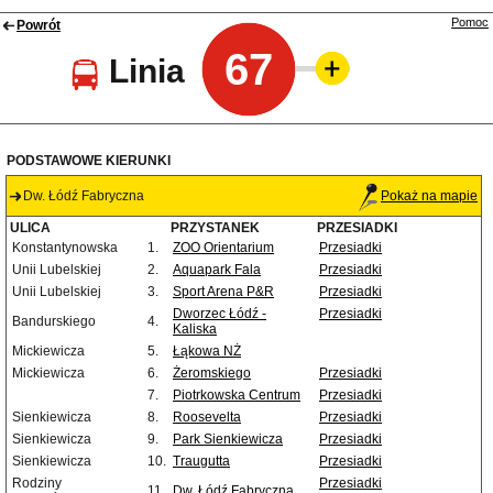
Pomoc
Powrót
67
Linia
PODSTAWOWE KIERUNKI
Dw. Łódź Fabryczna
Pokaż na mapie
ULICA
PRZYSTANEK
PRZESIADKI
Konstantynowska
1.
ZOO Orientarium
Przesiadki
Unii Lubelskiej
2.
Aquapark Fala
Przesiadki
Unii Lubelskiej
3.
Sport Arena P&R
Przesiadki
Dworzec Łódź -
Przesiadki
Bandurskiego
4.
Kaliska
Mickiewicza
5.
Łąkowa NŻ
Mickiewicza
6.
Żeromskiego
Przesiadki
7.
Piotrkowska Centrum
Przesiadki
Sienkiewicza
8.
Roosevelta
Przesiadki
Sienkiewicza
9.
Park Sienkiewicza
Przesiadki
Sienkiewicza
10.
Traugutta
Przesiadki
Rodziny
Przesiadki
11.
Dw. Łódź Fabryczna