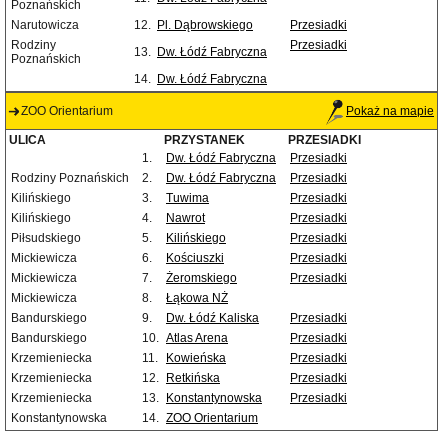
Poznańskich
Narutowicza
12.
Pl. Dąbrowskiego
Przesiadki
Rodziny
Przesiadki
13.
Dw. Łódź Fabryczna
Poznańskich
14.
Dw. Łódź Fabryczna
ZOO Orientarium
Pokaż na mapie
ULICA
PRZYSTANEK
PRZESIADKI
1.
Dw. Łódź Fabryczna
Przesiadki
Rodziny Poznańskich
2.
Dw. Łódź Fabryczna
Przesiadki
Kilińskiego
3.
Tuwima
Przesiadki
Kilińskiego
4.
Nawrot
Przesiadki
Piłsudskiego
5.
Kilińskiego
Przesiadki
Mickiewicza
6.
Kościuszki
Przesiadki
Mickiewicza
7.
Żeromskiego
Przesiadki
Mickiewicza
8.
Łąkowa NŻ
Bandurskiego
9.
Dw. Łódź Kaliska
Przesiadki
Bandurskiego
10.
Atlas Arena
Przesiadki
Krzemieniecka
11.
Kowieńska
Przesiadki
Krzemieniecka
12.
Retkińska
Przesiadki
Krzemieniecka
13.
Konstantynowska
Przesiadki
Konstantynowska
14.
ZOO Orientarium