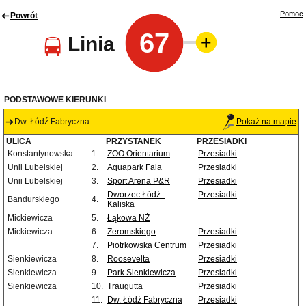
Pomoc
Powrót
67
Linia
PODSTAWOWE KIERUNKI
Dw. Łódź Fabryczna
Pokaż na mapie
ULICA
PRZYSTANEK
PRZESIADKI
Konstantynowska
1.
ZOO Orientarium
Przesiadki
Unii Lubelskiej
2.
Aquapark Fala
Przesiadki
Unii Lubelskiej
3.
Sport Arena P&R
Przesiadki
Dworzec Łódź -
Przesiadki
Bandurskiego
4.
Kaliska
Mickiewicza
5.
Łąkowa NŻ
Mickiewicza
6.
Żeromskiego
Przesiadki
7.
Piotrkowska Centrum
Przesiadki
Sienkiewicza
8.
Roosevelta
Przesiadki
Sienkiewicza
9.
Park Sienkiewicza
Przesiadki
Sienkiewicza
10.
Traugutta
Przesiadki
11.
Dw. Łódź Fabryczna
Przesiadki