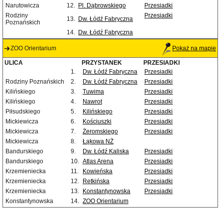
Narutowicza
12.
Pl. Dąbrowskiego
Przesiadki
Rodziny
Przesiadki
13.
Dw. Łódź Fabryczna
Poznańskich
14.
Dw. Łódź Fabryczna
ZOO Orientarium
Pokaż na mapie
ULICA
PRZYSTANEK
PRZESIADKI
1.
Dw. Łódź Fabryczna
Przesiadki
Rodziny Poznańskich
2.
Dw. Łódź Fabryczna
Przesiadki
Kilińskiego
3.
Tuwima
Przesiadki
Kilińskiego
4.
Nawrot
Przesiadki
Piłsudskiego
5.
Kilińskiego
Przesiadki
Mickiewicza
6.
Kościuszki
Przesiadki
Mickiewicza
7.
Żeromskiego
Przesiadki
Mickiewicza
8.
Łąkowa NŻ
Bandurskiego
9.
Dw. Łódź Kaliska
Przesiadki
Bandurskiego
10.
Atlas Arena
Przesiadki
Krzemieniecka
11.
Kowieńska
Przesiadki
Krzemieniecka
12.
Retkińska
Przesiadki
Krzemieniecka
13.
Konstantynowska
Przesiadki
Konstantynowska
14.
ZOO Orientarium