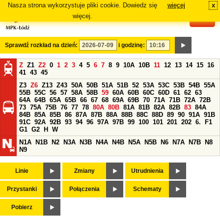
Nasza strona wykorzystuje pliki cookie. Dowiedz się
więcej
x
#
więcej.
Sprawdź rozkład na dzień:
i godzinę:
Z
Z1
Z2
0
1
2
3
4
5
6
7
8
9
10A
10B
11
12
13
14
15
16
41
43
45
Z3
Z6
Z13
Z43
50A
50B
51A
51B
52
53A
53C
53B
54B
55A
55B
55C
56
57
58A
58B
59
60A
60B
60C
60D
61
62
63
64A
64B
65A
65B
66
67
68
69A
69B
70
71A
71B
72A
72B
73
75A
75B
76
77
78
80A
80B
81A
81B
82A
82B
83
84A
84B
85A
85B
86
87A
87B
88A
88B
88C
88D
89
90
91A
91B
91C
92A
92B
93
94
96
97A
97B
99
100
101
201
202
6.
F1
G1
G2
H
W
N1A
N1B
N2
N3A
N3B
N4A
N4B
N5A
N5B
N6
N7A
N7B
N8
N9
Linie
Zmiany
Utrudnienia
Przystanki
Połączenia
Schematy
Pobierz