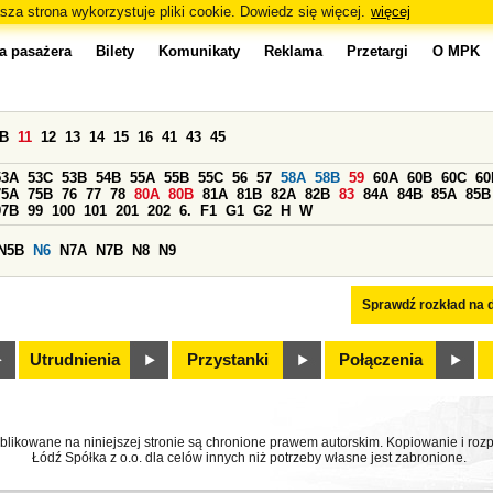
sza strona wykorzystuje pliki cookie. Dowiedz się więcej.
więcej
a pasażera
Bilety
Komunikaty
Reklama
Przetargi
O MPK
0B
11
12
13
14
15
16
41
43
45
53A
53C
53B
54B
55A
55B
55C
56
57
58A
58B
59
60A
60B
60C
60
75A
75B
76
77
78
80A
80B
81A
81B
82A
82B
83
84A
84B
85A
85B
97B
99
100
101
201
202
6.
F1
G1
G2
H
W
N5B
N6
N7A
N7B
N8
N9
Sprawdź rozkład na d
Utrudnienia
Przystanki
Połączenia
ublikowane na niniejszej stronie są chronione prawem autorskim. Kopiowanie i r
Łódź Spółka z o.o. dla celów innych niż potrzeby własne jest zabronione.