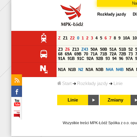
Na
Rozkłady jazdy
Dl
Z
Z1
Z2
0
1
2
3
4
5
6
7
8
9
10A
1
Z3
Z6
Z13
Z43
50A
50B
51A
51B
52
68
69A
69B
70
71A
71B
72A
72B
73
91A
91B
91C
92A
92B
93
94
96
97A
N1A
N1B
N2
N3A
N3B
N4A
N4B
N5A
Start
Rozkłady jazdy
Linie
Linie
Zmiany
Wszystkie treści MPK-Łódź Spółka z o.o. op