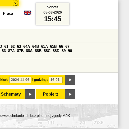
x
Sobota
08-08-2026
Praca
15:45
D
61
62
63
64A
64B
65A
65B
66
67
86
87A
87B
88A
88B
88C
88D
89
90
zień:
i godzinę:
Schematy
Pobierz
ozpowszechnianie ich bez pisemnej zgody MPK-