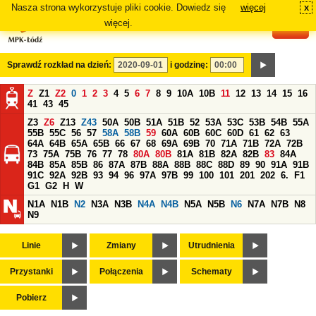
Nasza strona wykorzystuje pliki cookie. Dowiedz się
więcej
x
#
więcej.
Sprawdź rozkład na dzień:
i godzinę:
Z
Z1
Z2
0
1
2
3
4
5
6
7
8
9
10A
10B
11
12
13
14
15
16
41
43
45
Z3
Z6
Z13
Z43
50A
50B
51A
51B
52
53A
53C
53B
54B
55A
55B
55C
56
57
58A
58B
59
60A
60B
60C
60D
61
62
63
64A
64B
65A
65B
66
67
68
69A
69B
70
71A
71B
72A
72B
73
75A
75B
76
77
78
80A
80B
81A
81B
82A
82B
83
84A
84B
85A
85B
86
87A
87B
88A
88B
88C
88D
89
90
91A
91B
91C
92A
92B
93
94
96
97A
97B
99
100
101
201
202
6.
F1
G1
G2
H
W
N1A
N1B
N2
N3A
N3B
N4A
N4B
N5A
N5B
N6
N7A
N7B
N8
N9
Linie
Zmiany
Utrudnienia
Przystanki
Połączenia
Schematy
Pobierz