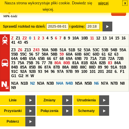
Nasza strona wykorzystuje pliki cookie. Dowiedz się
więcej
x
#
więcej.
Sprawdź rozkład na dzień:
i godzinę:
Z
Z1
Z2
0
1
2
3
4
5
6
7
8
9
10A
10B
11
12
13
14
15
16
41
43
45
Z3
Z6
Z13
Z43
50A
50B
51A
51B
52
53A
53C
53B
54B
55A
55B
55C
56
57
58A
58B
59
60A
60B
60C
60D
61
62
63
64A
64B
65A
65B
66
67
68
69A
69B
70
71A
71B
72A
72B
73
75A
75B
76
77
78
80A
80B
81A
81B
82A
82B
83
84A
84B
85A
85B
86
87A
87B
88A
88B
88C
88D
89
90
91A
91B
91C
92A
92B
93
94
96
97A
97B
99
100
101
201
202
6.
F1
G1
G2
H
W
N1A
N1B
N2
N3A
N3B
N4A
N4B
N5A
N5B
N6
N7A
N7B
N8
N9
Linie
Zmiany
Utrudnienia
Przystanki
Połączenia
Schematy
Pobierz