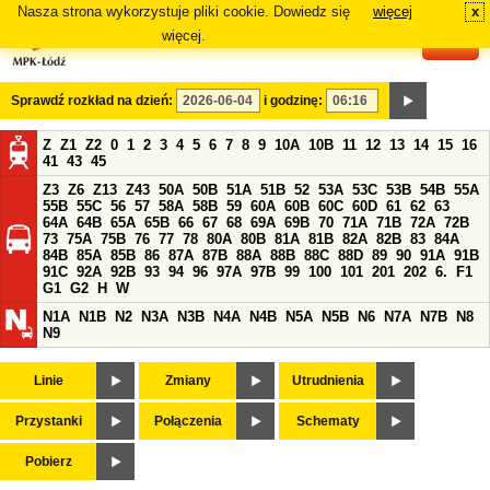
Nasza strona wykorzystuje pliki cookie. Dowiedz się
więcej
x
#
więcej.
Sprawdź rozkład na dzień:
i godzinę:
Z
Z1
Z2
0
1
2
3
4
5
6
7
8
9
10A
10B
11
12
13
14
15
16
41
43
45
Z3
Z6
Z13
Z43
50A
50B
51A
51B
52
53A
53C
53B
54B
55A
55B
55C
56
57
58A
58B
59
60A
60B
60C
60D
61
62
63
64A
64B
65A
65B
66
67
68
69A
69B
70
71A
71B
72A
72B
73
75A
75B
76
77
78
80A
80B
81A
81B
82A
82B
83
84A
84B
85A
85B
86
87A
87B
88A
88B
88C
88D
89
90
91A
91B
91C
92A
92B
93
94
96
97A
97B
99
100
101
201
202
6.
F1
G1
G2
H
W
N1A
N1B
N2
N3A
N3B
N4A
N4B
N5A
N5B
N6
N7A
N7B
N8
N9
Linie
Zmiany
Utrudnienia
Przystanki
Połączenia
Schematy
Pobierz