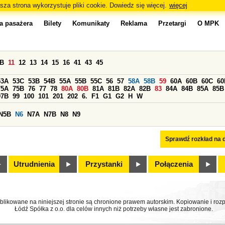
sza strona wykorzystuje pliki cookie. Dowiedz się więcej.
więcej
a pasażera
Bilety
Komunikaty
Reklama
Przetargi
O MPK
0B
11
12
13
14
15
16
41
43
45
53A
53C
53B
54B
55A
55B
55C
56
57
58A
58B
59
60A
60B
60C
60
75A
75B
76
77
78
80A
80B
81A
81B
82A
82B
83
84A
84B
85A
85B
97B
99
100
101
201
202
6.
F1
G1
G2
H
W
N5B
N6
N7A
N7B
N8
N9
Sprawdź rozkład na d
Utrudnienia
Przystanki
Połączenia
ublikowane na niniejszej stronie są chronione prawem autorskim. Kopiowanie i r
Łódź Spółka z o.o. dla celów innych niż potrzeby własne jest zabronione.