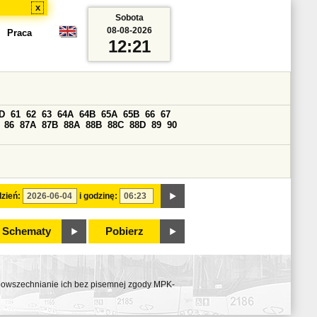
x
Sobota
08-08-2026
Praca
12:21
D
61
62
63
64A
64B
65A
65B
66
67
86
87A
87B
88A
88B
88C
88D
89
90
zień:
i godzinę:
Schematy
Pobierz
ozpowszechnianie ich bez pisemnej zgody MPK-