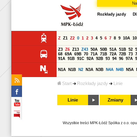
Na
Rozkłady jazdy
Dl
Z
Z1
Z2
0
1
2
3
4
5
6
7
8
9
10A
1
Z3
Z6
Z13
Z43
50A
50B
51A
51B
52
68
69A
69B
70
71A
71B
72A
72B
73
91A
91B
91C
92A
92B
93
94
96
97A
N1A
N1B
N2
N3A
N3B
N4A
N4B
N5A
Start
Rozkłady jazdy
Linie
Linie
Zmiany
Wszystkie treści MPK-Łódź Spółka z o.o. op