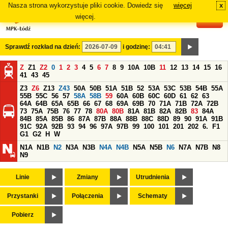
Nasza strona wykorzystuje pliki cookie. Dowiedz się
więcej
x
#
więcej.
Sprawdź rozkład na dzień:
i godzinę:
Z
Z1
Z2
0
1
2
3
4
5
6
7
8
9
10A
10B
11
12
13
14
15
16
41
43
45
Z3
Z6
Z13
Z43
50A
50B
51A
51B
52
53A
53C
53B
54B
55A
55B
55C
56
57
58A
58B
59
60A
60B
60C
60D
61
62
63
64A
64B
65A
65B
66
67
68
69A
69B
70
71A
71B
72A
72B
73
75A
75B
76
77
78
80A
80B
81A
81B
82A
82B
83
84A
84B
85A
85B
86
87A
87B
88A
88B
88C
88D
89
90
91A
91B
91C
92A
92B
93
94
96
97A
97B
99
100
101
201
202
6.
F1
G1
G2
H
W
N1A
N1B
N2
N3A
N3B
N4A
N4B
N5A
N5B
N6
N7A
N7B
N8
N9
Linie
Zmiany
Utrudnienia
Przystanki
Połączenia
Schematy
Pobierz