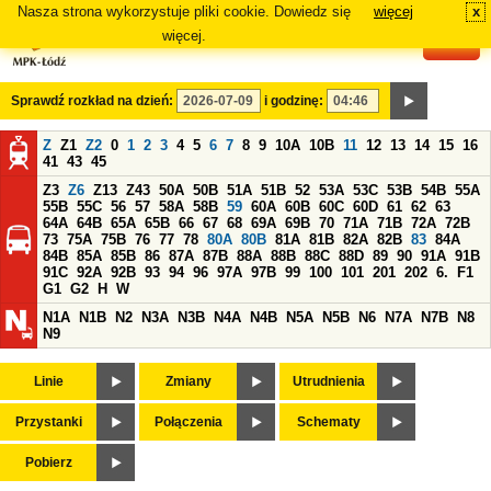
Nasza strona wykorzystuje pliki cookie. Dowiedz się
więcej
x
#
więcej.
Sprawdź rozkład na dzień:
i godzinę:
Z
Z1
Z2
0
1
2
3
4
5
6
7
8
9
10A
10B
11
12
13
14
15
16
41
43
45
Z3
Z6
Z13
Z43
50A
50B
51A
51B
52
53A
53C
53B
54B
55A
55B
55C
56
57
58A
58B
59
60A
60B
60C
60D
61
62
63
64A
64B
65A
65B
66
67
68
69A
69B
70
71A
71B
72A
72B
73
75A
75B
76
77
78
80A
80B
81A
81B
82A
82B
83
84A
84B
85A
85B
86
87A
87B
88A
88B
88C
88D
89
90
91A
91B
91C
92A
92B
93
94
96
97A
97B
99
100
101
201
202
6.
F1
G1
G2
H
W
N1A
N1B
N2
N3A
N3B
N4A
N4B
N5A
N5B
N6
N7A
N7B
N8
N9
Linie
Zmiany
Utrudnienia
Przystanki
Połączenia
Schematy
Pobierz