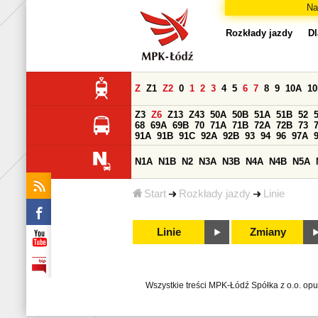
Na
Rozkłady jazdy
Dl
Z
Z1
Z2
0
1
2
3
4
5
6
7
8
9
10A
1
Z3
Z6
Z13
Z43
50A
50B
51A
51B
52
68
69A
69B
70
71A
71B
72A
72B
73
91A
91B
91C
92A
92B
93
94
96
97A
N1A
N1B
N2
N3A
N3B
N4A
N4B
N5A
Start
Rozkłady jazdy
Linie
Linie
Zmiany
Wszystkie treści MPK-Łódź Spółka z o.o. op