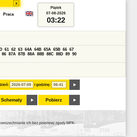
x
Piątek
07-08-2026
Praca
03:22
D
61
62
63
64A
64B
65A
65B
66
67
86
87A
87B
88A
88B
88C
88D
89
90
zień:
i godzinę:
Schematy
Pobierz
ozpowszechnianie ich bez pisemnej zgody MPK-