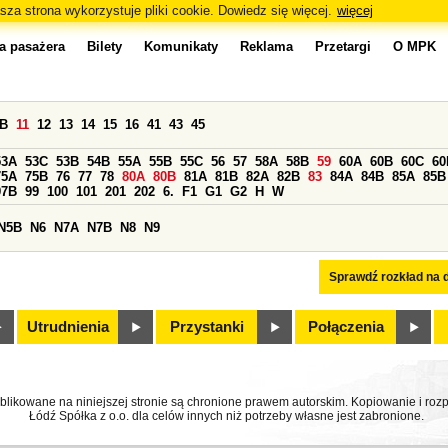
sza strona wykorzystuje pliki cookie. Dowiedz się więcej.
więcej
a pasażera
Bilety
Komunikaty
Reklama
Przetargi
O MPK
0B
11
12
13
14
15
16
41
43
45
53A
53C
53B
54B
55A
55B
55C
56
57
58A
58B
59
60A
60B
60C
60
75A
75B
76
77
78
80A
80B
81A
81B
82A
82B
83
84A
84B
85A
85B
97B
99
100
101
201
202
6.
F1
G1
G2
H
W
N5B
N6
N7A
N7B
N8
N9
Sprawdź rozkład na d
Utrudnienia
Przystanki
Połączenia
ublikowane na niniejszej stronie są chronione prawem autorskim. Kopiowanie i r
Łódź Spółka z o.o. dla celów innych niż potrzeby własne jest zabronione.