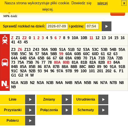
Nasza strona wykorzystuje pliki cookie. Dowiedz się
więcej
x
#
więcej.
Sprawdź rozkład na dzień:
i godzinę:
Z
Z1
Z2
0
1
2
3
4
5
6
7
8
9
10A
10B
11
12
13
14
15
16
41
43
45
Z3
Z6
Z13
Z43
50A
50B
51A
51B
52
53A
53C
53B
54B
55A
55B
55C
56
57
58A
58B
59
60A
60B
60C
60D
61
62
63
64A
64B
65A
65B
66
67
68
69A
69B
70
71A
71B
72A
72B
73
75A
75B
76
77
78
80A
80B
81A
81B
82A
82B
83
84A
84B
85A
85B
86
87A
87B
88A
88B
88C
88D
89
90
91A
91B
91C
92A
92B
93
94
96
97A
97B
99
100
101
201
202
6.
F1
G1
G2
H
W
N1A
N1B
N2
N3A
N3B
N4A
N4B
N5A
N5B
N6
N7A
N7B
N8
N9
Linie
Zmiany
Utrudnienia
Przystanki
Połączenia
Schematy
Pobierz