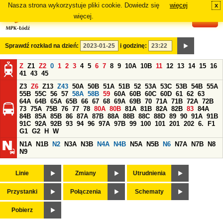
Nasza strona wykorzystuje pliki cookie. Dowiedz się
więcej
x
#
więcej.
Sprawdź rozkład na dzień:
i godzinę:
Z
Z1
Z2
0
1
2
3
4
5
6
7
8
9
10A
10B
11
12
13
14
15
16
41
43
45
Z3
Z6
Z13
Z43
50A
50B
51A
51B
52
53A
53C
53B
54B
55A
55B
55C
56
57
58A
58B
59
60A
60B
60C
60D
61
62
63
64A
64B
65A
65B
66
67
68
69A
69B
70
71A
71B
72A
72B
73
75A
75B
76
77
78
80A
80B
81A
81B
82A
82B
83
84A
84B
85A
85B
86
87A
87B
88A
88B
88C
88D
89
90
91A
91B
91C
92A
92B
93
94
96
97A
97B
99
100
101
201
202
6.
F1
G1
G2
H
W
N1A
N1B
N2
N3A
N3B
N4A
N4B
N5A
N5B
N6
N7A
N7B
N8
N9
Linie
Zmiany
Utrudnienia
Przystanki
Połączenia
Schematy
Pobierz