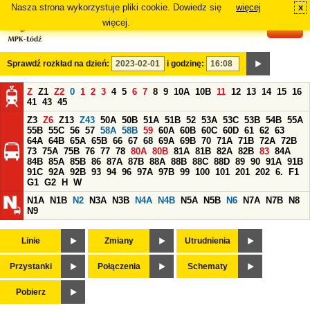
Nasza strona wykorzystuje pliki cookie. Dowiedz się
więcej
x
#
więcej.
Sprawdź rozkład na dzień:
i godzinę:
Z
Z1
Z2
0
1
2
3
4
5
6
7
8
9
10A
10B
11
12
13
14
15
16
41
43
45
Z3
Z6
Z13
Z43
50A
50B
51A
51B
52
53A
53C
53B
54B
55A
55B
55C
56
57
58A
58B
59
60A
60B
60C
60D
61
62
63
64A
64B
65A
65B
66
67
68
69A
69B
70
71A
71B
72A
72B
73
75A
75B
76
77
78
80A
80B
81A
81B
82A
82B
83
84A
84B
85A
85B
86
87A
87B
88A
88B
88C
88D
89
90
91A
91B
91C
92A
92B
93
94
96
97A
97B
99
100
101
201
202
6.
F1
G1
G2
H
W
N1A
N1B
N2
N3A
N3B
N4A
N4B
N5A
N5B
N6
N7A
N7B
N8
N9
Linie
Zmiany
Utrudnienia
Przystanki
Połączenia
Schematy
Pobierz