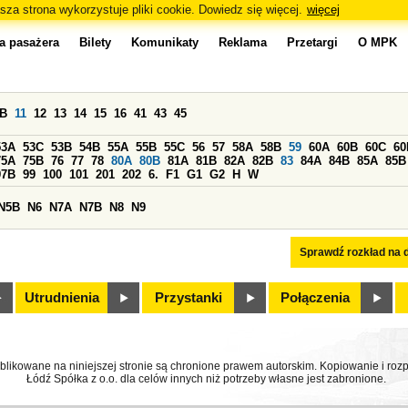
sza strona wykorzystuje pliki cookie. Dowiedz się więcej.
więcej
a pasażera
Bilety
Komunikaty
Reklama
Przetargi
O MPK
0B
11
12
13
14
15
16
41
43
45
53A
53C
53B
54B
55A
55B
55C
56
57
58A
58B
59
60A
60B
60C
60
75A
75B
76
77
78
80A
80B
81A
81B
82A
82B
83
84A
84B
85A
85B
97B
99
100
101
201
202
6.
F1
G1
G2
H
W
N5B
N6
N7A
N7B
N8
N9
Sprawdź rozkład na d
Utrudnienia
Przystanki
Połączenia
ublikowane na niniejszej stronie są chronione prawem autorskim. Kopiowanie i r
Łódź Spółka z o.o. dla celów innych niż potrzeby własne jest zabronione.