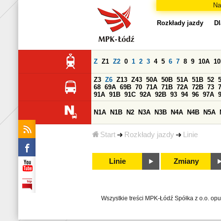
Na
Rozkłady jazdy
Dl
Z
Z1
Z2
0
1
2
3
4
5
6
7
8
9
10A
1
Z3
Z6
Z13
Z43
50A
50B
51A
51B
52
68
69A
69B
70
71A
71B
72A
72B
73
91A
91B
91C
92A
92B
93
94
96
97A
N1A
N1B
N2
N3A
N3B
N4A
N4B
N5A
Start
Rozkłady jazdy
Linie
Linie
Zmiany
Wszystkie treści MPK-Łódź Spółka z o.o. op