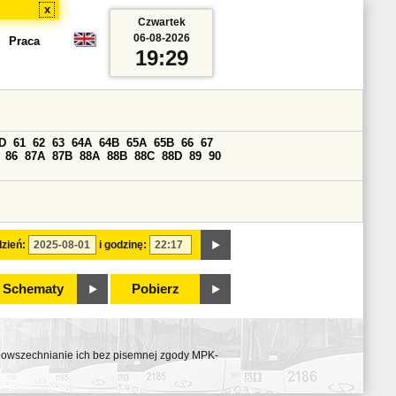
x
Czwartek
06-08-2026
Praca
19:29
D
61
62
63
64A
64B
65A
65B
66
67
86
87A
87B
88A
88B
88C
88D
89
90
zień:
i godzinę:
Schematy
Pobierz
ozpowszechnianie ich bez pisemnej zgody MPK-