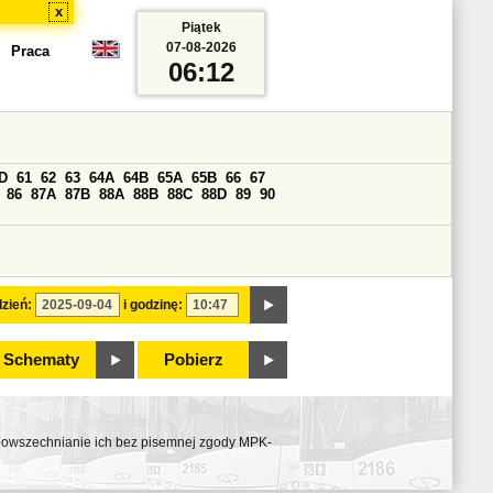
x
Piątek
07-08-2026
Praca
06:12
D
61
62
63
64A
64B
65A
65B
66
67
86
87A
87B
88A
88B
88C
88D
89
90
zień:
i godzinę:
Schematy
Pobierz
ozpowszechnianie ich bez pisemnej zgody MPK-