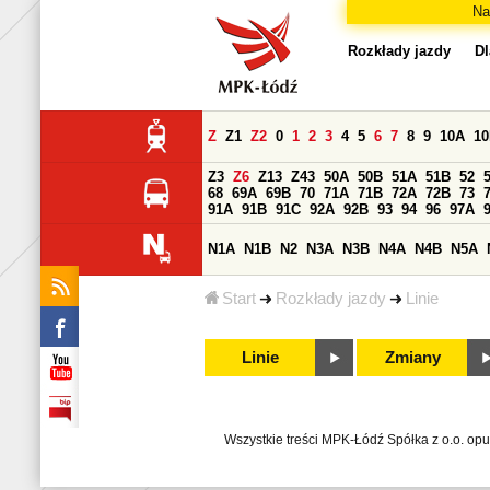
Na
Rozkłady jazdy
Dl
Z
Z1
Z2
0
1
2
3
4
5
6
7
8
9
10A
1
Z3
Z6
Z13
Z43
50A
50B
51A
51B
52
68
69A
69B
70
71A
71B
72A
72B
73
91A
91B
91C
92A
92B
93
94
96
97A
N1A
N1B
N2
N3A
N3B
N4A
N4B
N5A
Start
Rozkłady jazdy
Linie
Linie
Zmiany
Wszystkie treści MPK-Łódź Spółka z o.o. op