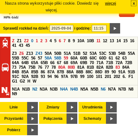
Nasza strona wykorzystuje pliki cookie. Dowiedz się
więcej
x
#
więcej.
Sprawdź rozkład na dzień:
i godzinę:
Z
Z1
Z2
0
1
2
3
4
5
6
7
8
9
10A
10B
11
12
13
14
15
16
41
43
45
Z3
Z6
Z13
Z43
50A
50B
51A
51B
52
53A
53C
53B
54B
55A
55B
55C
56
57
58A
58B
59
60A
60B
60C
60D
61
62
63
64A
64B
65A
65B
66
67
68
69A
69B
70
71A
71B
72A
72B
73
75A
75B
76
77
78
80A
80B
81A
81B
82A
82B
83
84A
84B
85A
85B
86
87A
87B
88A
88B
88C
88D
89
90
91A
91B
91C
92A
92B
93
94
96
97A
97B
99
100
101
201
202
6.
F1
G1
G2
H
W
N1A
N1B
N2
N3A
N3B
N4A
N4B
N5A
N5B
N6
N7A
N7B
N8
N9
Linie
Zmiany
Utrudnienia
Przystanki
Połączenia
Schematy
Pobierz