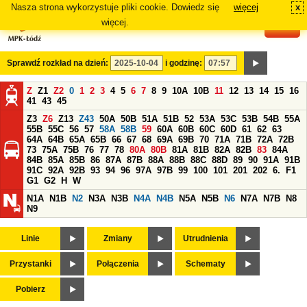
Nasza strona wykorzystuje pliki cookie. Dowiedz się
więcej
x
#
więcej.
Sprawdź rozkład na dzień:
i godzinę:
Z
Z1
Z2
0
1
2
3
4
5
6
7
8
9
10A
10B
11
12
13
14
15
16
41
43
45
Z3
Z6
Z13
Z43
50A
50B
51A
51B
52
53A
53C
53B
54B
55A
55B
55C
56
57
58A
58B
59
60A
60B
60C
60D
61
62
63
64A
64B
65A
65B
66
67
68
69A
69B
70
71A
71B
72A
72B
73
75A
75B
76
77
78
80A
80B
81A
81B
82A
82B
83
84A
84B
85A
85B
86
87A
87B
88A
88B
88C
88D
89
90
91A
91B
91C
92A
92B
93
94
96
97A
97B
99
100
101
201
202
6.
F1
G1
G2
H
W
N1A
N1B
N2
N3A
N3B
N4A
N4B
N5A
N5B
N6
N7A
N7B
N8
N9
Linie
Zmiany
Utrudnienia
Przystanki
Połączenia
Schematy
Pobierz