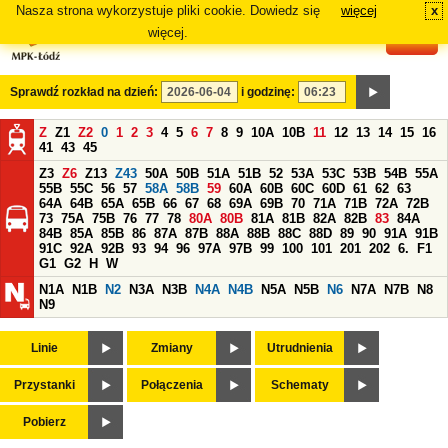
Nasza strona wykorzystuje pliki cookie. Dowiedz się
więcej
x
#
więcej.
Sprawdź rozkład na dzień:
i godzinę:
Z
Z1
Z2
0
1
2
3
4
5
6
7
8
9
10A
10B
11
12
13
14
15
16
41
43
45
Z3
Z6
Z13
Z43
50A
50B
51A
51B
52
53A
53C
53B
54B
55A
55B
55C
56
57
58A
58B
59
60A
60B
60C
60D
61
62
63
64A
64B
65A
65B
66
67
68
69A
69B
70
71A
71B
72A
72B
73
75A
75B
76
77
78
80A
80B
81A
81B
82A
82B
83
84A
84B
85A
85B
86
87A
87B
88A
88B
88C
88D
89
90
91A
91B
91C
92A
92B
93
94
96
97A
97B
99
100
101
201
202
6.
F1
G1
G2
H
W
N1A
N1B
N2
N3A
N3B
N4A
N4B
N5A
N5B
N6
N7A
N7B
N8
N9
Linie
Zmiany
Utrudnienia
Przystanki
Połączenia
Schematy
Pobierz