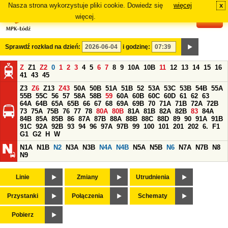
Nasza strona wykorzystuje pliki cookie. Dowiedz się
więcej
x
#
więcej.
Sprawdź rozkład na dzień:
i godzinę:
Z
Z1
Z2
0
1
2
3
4
5
6
7
8
9
10A
10B
11
12
13
14
15
16
41
43
45
Z3
Z6
Z13
Z43
50A
50B
51A
51B
52
53A
53C
53B
54B
55A
55B
55C
56
57
58A
58B
59
60A
60B
60C
60D
61
62
63
64A
64B
65A
65B
66
67
68
69A
69B
70
71A
71B
72A
72B
73
75A
75B
76
77
78
80A
80B
81A
81B
82A
82B
83
84A
84B
85A
85B
86
87A
87B
88A
88B
88C
88D
89
90
91A
91B
91C
92A
92B
93
94
96
97A
97B
99
100
101
201
202
6.
F1
G1
G2
H
W
N1A
N1B
N2
N3A
N3B
N4A
N4B
N5A
N5B
N6
N7A
N7B
N8
N9
Linie
Zmiany
Utrudnienia
Przystanki
Połączenia
Schematy
Pobierz