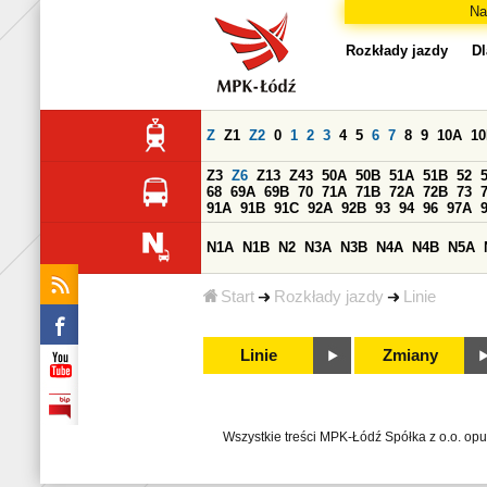
Na
Rozkłady jazdy
Dl
Z
Z1
Z2
0
1
2
3
4
5
6
7
8
9
10A
1
Z3
Z6
Z13
Z43
50A
50B
51A
51B
52
68
69A
69B
70
71A
71B
72A
72B
73
91A
91B
91C
92A
92B
93
94
96
97A
N1A
N1B
N2
N3A
N3B
N4A
N4B
N5A
Start
Rozkłady jazdy
Linie
Linie
Zmiany
Wszystkie treści MPK-Łódź Spółka z o.o. op