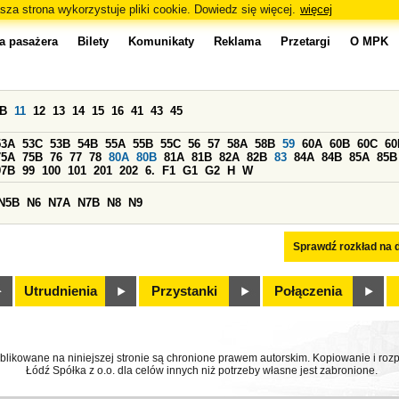
sza strona wykorzystuje pliki cookie. Dowiedz się więcej.
więcej
a pasażera
Bilety
Komunikaty
Reklama
Przetargi
O MPK
0B
11
12
13
14
15
16
41
43
45
53A
53C
53B
54B
55A
55B
55C
56
57
58A
58B
59
60A
60B
60C
60
75A
75B
76
77
78
80A
80B
81A
81B
82A
82B
83
84A
84B
85A
85B
97B
99
100
101
201
202
6.
F1
G1
G2
H
W
N5B
N6
N7A
N7B
N8
N9
Sprawdź rozkład na d
Utrudnienia
Przystanki
Połączenia
ublikowane na niniejszej stronie są chronione prawem autorskim. Kopiowanie i r
Łódź Spółka z o.o. dla celów innych niż potrzeby własne jest zabronione.