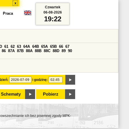
x
Czwartek
06-08-2026
Praca
19:22
D
61
62
63
64A
64B
65A
65B
66
67
86
87A
87B
88A
88B
88C
88D
89
90
zień:
i godzinę:
Schematy
Pobierz
ozpowszechnianie ich bez pisemnej zgody MPK-