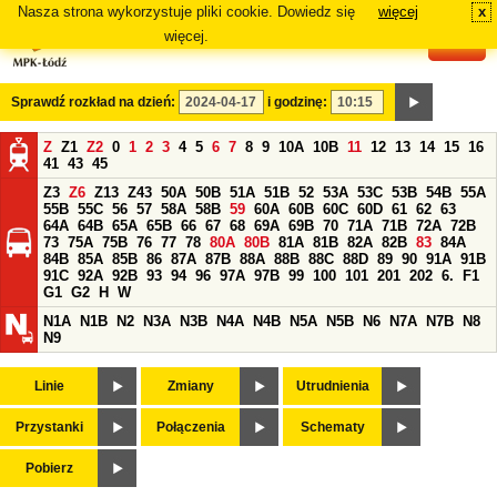
Nasza strona wykorzystuje pliki cookie. Dowiedz się
więcej
x
#
więcej.
Sprawdź rozkład na dzień:
i godzinę:
Z
Z1
Z2
0
1
2
3
4
5
6
7
8
9
10A
10B
11
12
13
14
15
16
41
43
45
Z3
Z6
Z13
Z43
50A
50B
51A
51B
52
53A
53C
53B
54B
55A
55B
55C
56
57
58A
58B
59
60A
60B
60C
60D
61
62
63
64A
64B
65A
65B
66
67
68
69A
69B
70
71A
71B
72A
72B
73
75A
75B
76
77
78
80A
80B
81A
81B
82A
82B
83
84A
84B
85A
85B
86
87A
87B
88A
88B
88C
88D
89
90
91A
91B
91C
92A
92B
93
94
96
97A
97B
99
100
101
201
202
6.
F1
G1
G2
H
W
N1A
N1B
N2
N3A
N3B
N4A
N4B
N5A
N5B
N6
N7A
N7B
N8
N9
Linie
Zmiany
Utrudnienia
Przystanki
Połączenia
Schematy
Pobierz