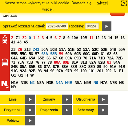
Nasza strona wykorzystuje pliki cookie. Dowiedz się
więcej
x
#
więcej.
Sprawdź rozkład na dzień:
i godzinę:
Z
Z1
Z2
0
1
2
3
4
5
6
7
8
9
10A
10B
11
12
13
14
15
16
41
43
45
Z3
Z6
Z13
Z43
50A
50B
51A
51B
52
53A
53C
53B
54B
55A
55B
55C
56
57
58A
58B
59
60A
60B
60C
60D
61
62
63
64A
64B
65A
65B
66
67
68
69A
69B
70
71A
71B
72A
72B
73
75A
75B
76
77
78
80A
80B
81A
81B
82A
82B
83
84A
84B
85A
85B
86
87A
87B
88A
88B
88C
88D
89
90
91A
91B
91C
92A
92B
93
94
96
97A
97B
99
100
101
201
202
6.
F1
G1
G2
H
W
N1A
N1B
N2
N3A
N3B
N4A
N4B
N5A
N5B
N6
N7A
N7B
N8
N9
Linie
Zmiany
Utrudnienia
Przystanki
Połączenia
Schematy
Pobierz