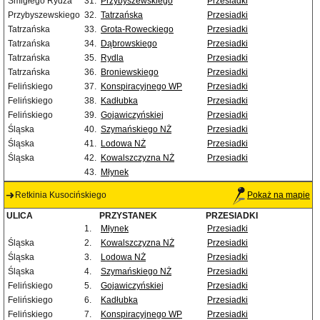
Śmigłego Rydza
31.
Przybyszewskiego
Przesiadki
Przybyszewskiego
32.
Tatrzańska
Przesiadki
Tatrzańska
33.
Grota-Roweckiego
Przesiadki
Tatrzańska
34.
Dąbrowskiego
Przesiadki
Tatrzańska
35.
Rydla
Przesiadki
Tatrzańska
36.
Broniewskiego
Przesiadki
Felińskiego
37.
Konspiracyjnego WP
Przesiadki
Felińskiego
38.
Kadłubka
Przesiadki
Felińskiego
39.
Gojawiczyńskiej
Przesiadki
Śląska
40.
Szymańskiego NŻ
Przesiadki
Śląska
41.
Lodowa NŻ
Przesiadki
Śląska
42.
Kowalszczyzna NŻ
Przesiadki
43.
Młynek
Retkinia Kusocińskiego
Pokaż na mapie
ULICA
PRZYSTANEK
PRZESIADKI
1.
Młynek
Przesiadki
Śląska
2.
Kowalszczyzna NŻ
Przesiadki
Śląska
3.
Lodowa NŻ
Przesiadki
Śląska
4.
Szymańskiego NŻ
Przesiadki
Felińskiego
5.
Gojawiczyńskiej
Przesiadki
Felińskiego
6.
Kadłubka
Przesiadki
Felińskiego
7.
Konspiracyjnego WP
Przesiadki