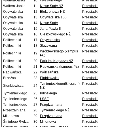
Waltera-Janke
10.
Wyszyńskiego
Przesiadki
Waltera-Janke
11.
Nowe Sady NŻ
Przesiadki
Obywatelska
12.
Elektronowa NŻ
Przesiadki
Obywatelska
13.
Obywatelska 106
Przesiadki
Obywatelska
14.
Nowe Sady
Przesiadki
Obywatelska
15.
Jana Pawła II
Przesiadki
Obywatelska
16.
Cieszkowskiego NŻ
Przesiadki
Politechniki
17.
Obywatelska
Przesiadki
Politechniki
18.
Skrzywana
Przesiadki
Wróblewskiego (kampus
Przesiadki
Politechniki
19.
PŁ)
Politechniki
20.
Park im. Klepacza NŻ
Przesiadki
Politechniki
21.
Radwańska (kampus PŁ)
Przesiadki
Radwańska
22.
Wólczańska
Przesiadki
Brzeźna
23.
Piotrkowska
Przesiadki
Tymienieckiego(Ericsson)
Przesiadki
Sienkiewicza
24.
NŻ
Tymienieckiego
25.
Kilińskiego
Przesiadki
Tymienieckiego
26.
ŁSSE
Przesiadki
Tymienieckiego
27.
Przędzalniana
Przesiadki
Przędzalniana
28.
Tymienieckiego NŻ
Przesiadki
Milionowa
29.
Przędzalniana
Przesiadki
Śmigłego Rydza
30.
Milionowa
Przesiadki