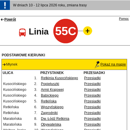
W dniach 10 - 12 lipca 2026 roku, zmiana trasy
Pomoc
Powrót
55C
Linia
PODSTAWOWE KIERUNKI
Młynek
Pokaż na mapie
ULICA
PRZYSTANEK
PRZESIADKI
1.
Retkinia Kusocińskiego
Przesiadki
Kusocińskiego
2.
Popiełuszki
Przesiadki
Kusocińskiego
3.
Armii Krajowej
Przesiadki
Kusocińskiego
4.
Babickiego
Przesiadki
Kusocińskiego
5.
Retkińska
Przesiadki
Retkińska
6.
Wyszyńskiego
Przesiadki
Retkińska
7.
Zagrodniki
Przesiadki
Maratońska
8.
Dw. Łódź Retkinia
Przesiadki
Maratońska
9.
Obywatelska
Przesiadki