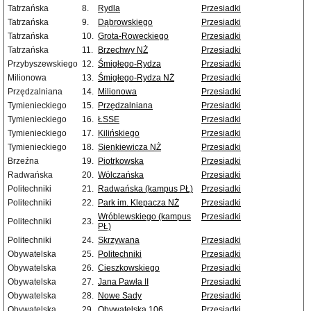
Tatrzańska
8.
Rydla
Przesiadki
Tatrzańska
9.
Dąbrowskiego
Przesiadki
Tatrzańska
10.
Grota-Roweckiego
Przesiadki
Tatrzańska
11.
Brzechwy NŻ
Przesiadki
Przybyszewskiego
12.
Śmigłego-Rydza
Przesiadki
Milionowa
13.
Śmigłego-Rydza NŻ
Przesiadki
Przędzalniana
14.
Milionowa
Przesiadki
Tymienieckiego
15.
Przędzalniana
Przesiadki
Tymienieckiego
16.
ŁSSE
Przesiadki
Tymienieckiego
17.
Kilińskiego
Przesiadki
Tymienieckiego
18.
Sienkiewicza NŻ
Przesiadki
Brzeźna
19.
Piotrkowska
Przesiadki
Radwańska
20.
Wólczańska
Przesiadki
Politechniki
21.
Radwańska (kampus PŁ)
Przesiadki
Politechniki
22.
Park im. Klepacza NŻ
Przesiadki
Wróblewskiego (kampus
Przesiadki
Politechniki
23.
PŁ)
Politechniki
24.
Skrzywana
Przesiadki
Obywatelska
25.
Politechniki
Przesiadki
Obywatelska
26.
Cieszkowskiego
Przesiadki
Obywatelska
27.
Jana Pawła II
Przesiadki
Obywatelska
28.
Nowe Sady
Przesiadki
Obywatelska
29.
Obywatelska 106
Przesiadki