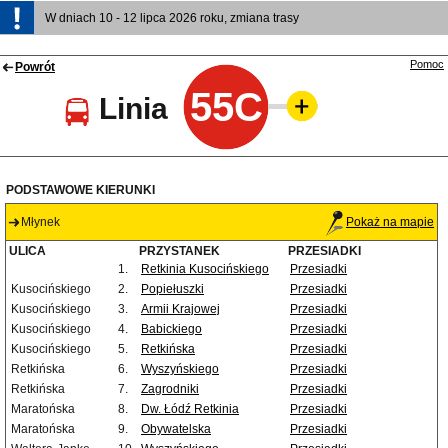
W dniach 10 - 12 lipca 2026 roku, zmiana trasy
Pomoc
Powrót
55C
Linia
PODSTAWOWE KIERUNKI
Młynek
Pokaż na mapie
ULICA
PRZYSTANEK
PRZESIADKI
1.
Retkinia Kusocińskiego
Przesiadki
Kusocińskiego
2.
Popiełuszki
Przesiadki
Kusocińskiego
3.
Armii Krajowej
Przesiadki
Kusocińskiego
4.
Babickiego
Przesiadki
Kusocińskiego
5.
Retkińska
Przesiadki
Retkińska
6.
Wyszyńskiego
Przesiadki
Retkińska
7.
Zagrodniki
Przesiadki
Maratońska
8.
Dw. Łódź Retkinia
Przesiadki
Maratońska
9.
Obywatelska
Przesiadki