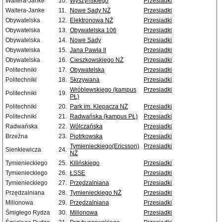
Waltera-Janke
10.
Wyszyńskiego
Przesiadki
Waltera-Janke
11.
Nowe Sady NŻ
Przesiadki
Obywatelska
12.
Elektronowa NŻ
Przesiadki
Obywatelska
13.
Obywatelska 106
Przesiadki
Obywatelska
14.
Nowe Sady
Przesiadki
Obywatelska
15.
Jana Pawła II
Przesiadki
Obywatelska
16.
Cieszkowskiego NŻ
Przesiadki
Politechniki
17.
Obywatelska
Przesiadki
Politechniki
18.
Skrzywana
Przesiadki
Wróblewskiego (kampus
Przesiadki
Politechniki
19.
PŁ)
Politechniki
20.
Park im. Klepacza NŻ
Przesiadki
Politechniki
21.
Radwańska (kampus PŁ)
Przesiadki
Radwańska
22.
Wólczańska
Przesiadki
Brzeźna
23.
Piotrkowska
Przesiadki
Tymienieckiego(Ericsson)
Przesiadki
Sienkiewicza
24.
NŻ
Tymienieckiego
25.
Kilińskiego
Przesiadki
Tymienieckiego
26.
ŁSSE
Przesiadki
Tymienieckiego
27.
Przędzalniana
Przesiadki
Przędzalniana
28.
Tymienieckiego NŻ
Przesiadki
Milionowa
29.
Przędzalniana
Przesiadki
Śmigłego Rydza
30.
Milionowa
Przesiadki