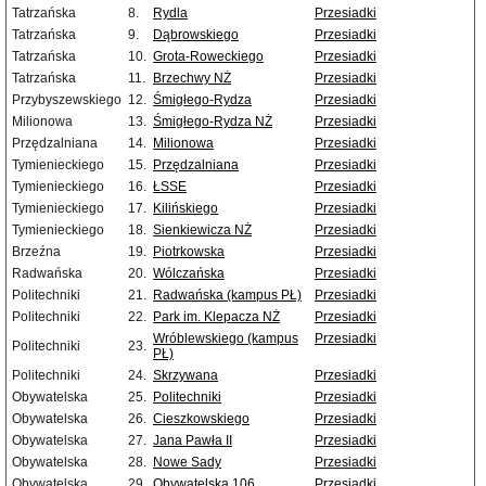
Tatrzańska
8.
Rydla
Przesiadki
Tatrzańska
9.
Dąbrowskiego
Przesiadki
Tatrzańska
10.
Grota-Roweckiego
Przesiadki
Tatrzańska
11.
Brzechwy NŻ
Przesiadki
Przybyszewskiego
12.
Śmigłego-Rydza
Przesiadki
Milionowa
13.
Śmigłego-Rydza NŻ
Przesiadki
Przędzalniana
14.
Milionowa
Przesiadki
Tymienieckiego
15.
Przędzalniana
Przesiadki
Tymienieckiego
16.
ŁSSE
Przesiadki
Tymienieckiego
17.
Kilińskiego
Przesiadki
Tymienieckiego
18.
Sienkiewicza NŻ
Przesiadki
Brzeźna
19.
Piotrkowska
Przesiadki
Radwańska
20.
Wólczańska
Przesiadki
Politechniki
21.
Radwańska (kampus PŁ)
Przesiadki
Politechniki
22.
Park im. Klepacza NŻ
Przesiadki
Wróblewskiego (kampus
Przesiadki
Politechniki
23.
PŁ)
Politechniki
24.
Skrzywana
Przesiadki
Obywatelska
25.
Politechniki
Przesiadki
Obywatelska
26.
Cieszkowskiego
Przesiadki
Obywatelska
27.
Jana Pawła II
Przesiadki
Obywatelska
28.
Nowe Sady
Przesiadki
Obywatelska
29.
Obywatelska 106
Przesiadki