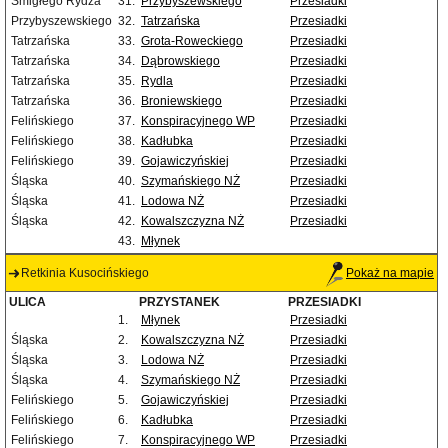
Śmigłego Rydza
31.
Przybyszewskiego
Przesiadki
Przybyszewskiego
32.
Tatrzańska
Przesiadki
Tatrzańska
33.
Grota-Roweckiego
Przesiadki
Tatrzańska
34.
Dąbrowskiego
Przesiadki
Tatrzańska
35.
Rydla
Przesiadki
Tatrzańska
36.
Broniewskiego
Przesiadki
Felińskiego
37.
Konspiracyjnego WP
Przesiadki
Felińskiego
38.
Kadłubka
Przesiadki
Felińskiego
39.
Gojawiczyńskiej
Przesiadki
Śląska
40.
Szymańskiego NŻ
Przesiadki
Śląska
41.
Lodowa NŻ
Przesiadki
Śląska
42.
Kowalszczyzna NŻ
Przesiadki
43.
Młynek
Retkinia Kusocińskiego
Pokaż na mapie
ULICA
PRZYSTANEK
PRZESIADKI
1.
Młynek
Przesiadki
Śląska
2.
Kowalszczyzna NŻ
Przesiadki
Śląska
3.
Lodowa NŻ
Przesiadki
Śląska
4.
Szymańskiego NŻ
Przesiadki
Felińskiego
5.
Gojawiczyńskiej
Przesiadki
Felińskiego
6.
Kadłubka
Przesiadki
Felińskiego
7.
Konspiracyjnego WP
Przesiadki