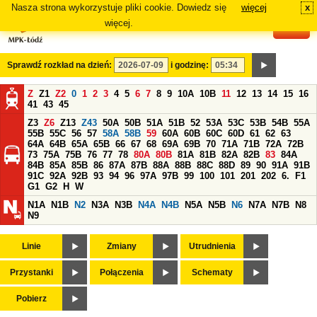
Nasza strona wykorzystuje pliki cookie. Dowiedz się
więcej
x
#
więcej.
Sprawdź rozkład na dzień:
i godzinę:
Z
Z1
Z2
0
1
2
3
4
5
6
7
8
9
10A
10B
11
12
13
14
15
16
41
43
45
Z3
Z6
Z13
Z43
50A
50B
51A
51B
52
53A
53C
53B
54B
55A
55B
55C
56
57
58A
58B
59
60A
60B
60C
60D
61
62
63
64A
64B
65A
65B
66
67
68
69A
69B
70
71A
71B
72A
72B
73
75A
75B
76
77
78
80A
80B
81A
81B
82A
82B
83
84A
84B
85A
85B
86
87A
87B
88A
88B
88C
88D
89
90
91A
91B
91C
92A
92B
93
94
96
97A
97B
99
100
101
201
202
6.
F1
G1
G2
H
W
N1A
N1B
N2
N3A
N3B
N4A
N4B
N5A
N5B
N6
N7A
N7B
N8
N9
Linie
Zmiany
Utrudnienia
Przystanki
Połączenia
Schematy
Pobierz