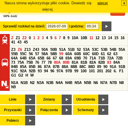
Nasza strona wykorzystuje pliki cookie. Dowiedz się
więcej
x
#
więcej.
Sprawdź rozkład na dzień:
i godzinę:
Z
Z1
Z2
0
1
2
3
4
5
6
7
8
9
10A
10B
11
12
13
14
15
16
41
43
45
Z3
Z6
Z13
Z43
50A
50B
51A
51B
52
53A
53C
53B
54B
55A
55B
55C
56
57
58A
58B
59
60A
60B
60C
60D
61
62
63
64A
64B
65A
65B
66
67
68
69A
69B
70
71A
71B
72A
72B
73
75A
75B
76
77
78
80A
80B
81A
81B
82A
82B
83
84A
84B
85A
85B
86
87A
87B
88A
88B
88C
88D
89
90
91A
91B
91C
92A
92B
93
94
96
97A
97B
99
100
101
201
202
6.
F1
G1
G2
H
W
N1A
N1B
N2
N3A
N3B
N4A
N4B
N5A
N5B
N6
N7A
N7B
N8
N9
Linie
Zmiany
Utrudnienia
Przystanki
Połączenia
Schematy
Pobierz