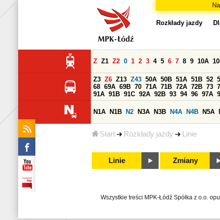
Na
Rozkłady jazdy
Dl
Z
Z1
Z2
0
1
2
3
4
5
6
7
8
9
10A
1
Z3
Z6
Z13
Z43
50A
50B
51A
51B
52
68
69A
69B
70
71A
71B
72A
72B
73
91A
91B
91C
92A
92B
93
94
96
97A
N1A
N1B
N2
N3A
N3B
N4A
N4B
N5A
Start
Rozkłady jazdy
Linie
Linie
Zmiany
Wszystkie treści MPK-Łódź Spółka z o.o. op