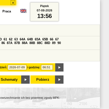
x
Piątek
07-08-2026
Praca
13:56
D
61
62
63
64A
64B
65A
65B
66
67
86
87A
87B
88A
88B
88C
88D
89
90
zień:
i godzinę:
Schematy
Pobierz
ozpowszechnianie ich bez pisemnej zgody MPK-