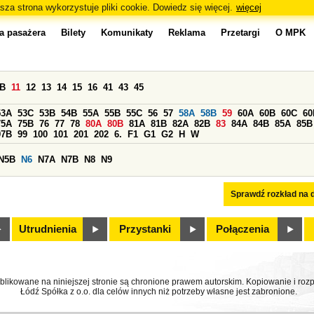
sza strona wykorzystuje pliki cookie. Dowiedz się więcej.
więcej
a pasażera
Bilety
Komunikaty
Reklama
Przetargi
O MPK
0B
11
12
13
14
15
16
41
43
45
53A
53C
53B
54B
55A
55B
55C
56
57
58A
58B
59
60A
60B
60C
60
75A
75B
76
77
78
80A
80B
81A
81B
82A
82B
83
84A
84B
85A
85B
97B
99
100
101
201
202
6.
F1
G1
G2
H
W
N5B
N6
N7A
N7B
N8
N9
Sprawdź rozkład na d
Utrudnienia
Przystanki
Połączenia
ublikowane na niniejszej stronie są chronione prawem autorskim. Kopiowanie i r
Łódź Spółka z o.o. dla celów innych niż potrzeby własne jest zabronione.