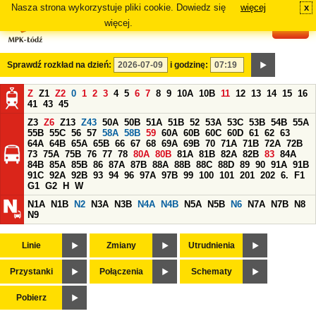
Nasza strona wykorzystuje pliki cookie. Dowiedz się
więcej
x
#
więcej.
Sprawdź rozkład na dzień:
i godzinę:
Z
Z1
Z2
0
1
2
3
4
5
6
7
8
9
10A
10B
11
12
13
14
15
16
41
43
45
Z3
Z6
Z13
Z43
50A
50B
51A
51B
52
53A
53C
53B
54B
55A
55B
55C
56
57
58A
58B
59
60A
60B
60C
60D
61
62
63
64A
64B
65A
65B
66
67
68
69A
69B
70
71A
71B
72A
72B
73
75A
75B
76
77
78
80A
80B
81A
81B
82A
82B
83
84A
84B
85A
85B
86
87A
87B
88A
88B
88C
88D
89
90
91A
91B
91C
92A
92B
93
94
96
97A
97B
99
100
101
201
202
6.
F1
G1
G2
H
W
N1A
N1B
N2
N3A
N3B
N4A
N4B
N5A
N5B
N6
N7A
N7B
N8
N9
Linie
Zmiany
Utrudnienia
Przystanki
Połączenia
Schematy
Pobierz