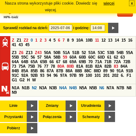
Nasza strona wykorzystuje pliki cookie. Dowiedz się
więcej
x
#
więcej.
Sprawdź rozkład na dzień:
i godzinę:
Z
Z1
Z2
0
1
2
3
4
5
6
7
8
9
10A
10B
11
12
13
14
15
16
41
43
45
Z3
Z6
Z13
Z43
50A
50B
51A
51B
52
53A
53C
53B
54B
55A
55B
55C
56
57
58A
58B
59
60A
60B
60C
60D
61
62
63
64A
64B
65A
65B
66
67
68
69A
69B
70
71A
71B
72A
72B
73
75A
75B
76
77
78
80A
80B
81A
81B
82A
82B
83
84A
84B
85A
85B
86
87A
87B
88A
88B
88C
88D
89
90
91A
91B
91C
92A
92B
93
94
96
97A
97B
99
100
101
201
202
6.
F1
G1
G2
H
W
N1A
N1B
N2
N3A
N3B
N4A
N4B
N5A
N5B
N6
N7A
N7B
N8
N9
Linie
Zmiany
Utrudnienia
Przystanki
Połączenia
Schematy
Pobierz